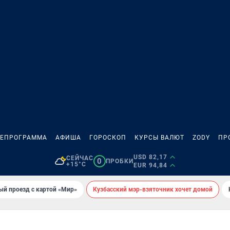
ЛЕПРОГРАММА
АФИША
ГОРОСКОП
КУРСЫ ВАЛЮТ
ZODY
ПР
USD 82,17
СЕЙЧАС
0
ПРОБКИ
+15°C
EUR 94,84
ый проезд с картой «Мир»
Кузбасский мэр-взяточник хочет домой