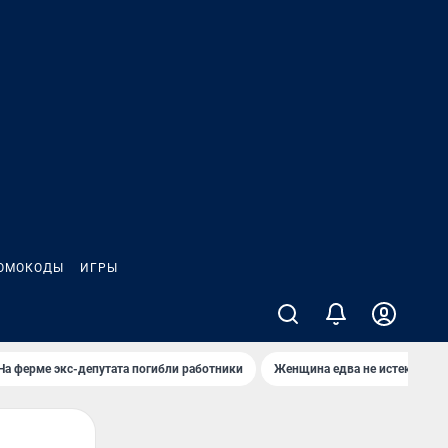
ОМОКОДЫ
ИГРЫ
На ферме экс-депутата погибли работники
Женщина едва не истекла кро