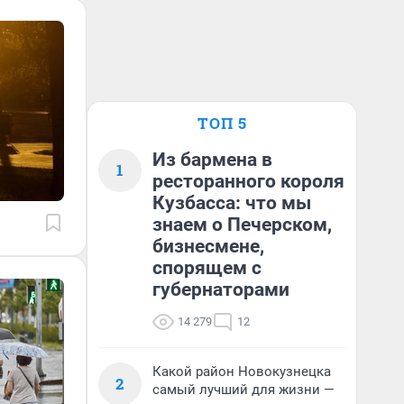
ТОП 5
Из бармена в
1
ресторанного короля
Кузбасса: что мы
знаем о Печерском,
бизнесмене,
спорящем с
губернаторами
14 279
12
Какой район Новокузнецка
2
самый лучший для жизни —