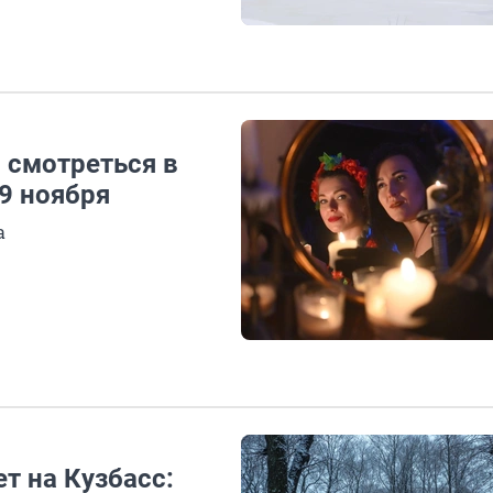
 смотреться в
9 ноября
а
т на Кузбасс: