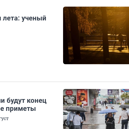
 лета: ученый
р
и будут конец
ые приметы
густ