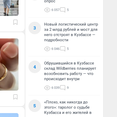
опрос
6 057
5
Новый логистический центр
3
за 2 млрд рублей и мост для
него отстроят в Кузбассе —
подробности
6 046
5
Обрушившийся в Кузбассе
4
склад Wildberries планирует
возобновить работу — что
происходит внутри
6 039
9
«Плохо, как никогда до
5
этого»: таролог о судьбе
Кузбасса и его жителей в