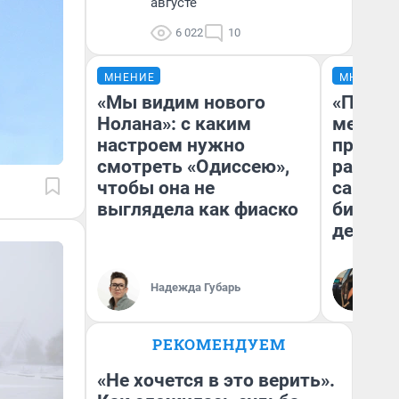
августе
6 022
10
МНЕНИЕ
МНЕНИЕ
«Мы видим нового
«Покуп
Нолана»: с каким
мешке»
настроем нужно
предпр
смотреть «Одиссею»,
рассказ
чтобы она не
самом 
выглядела как фиаско
бизнес
дешевы
На
Надежда Губарь
От
де
РЕКОМЕНДУЕМ
«Не хочется в это верить».