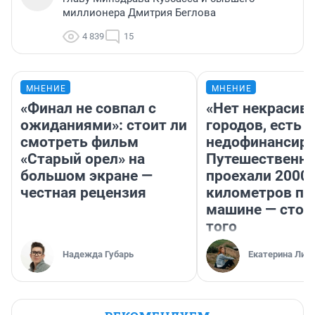
миллионера Дмитрия Беглова
4 839
15
МНЕНИЕ
МНЕНИЕ
«Финал не совпал с
«Нет некрасив
ожиданиями»: стоит ли
городов, есть
смотреть фильм
недофинансиро
«Старый орел» на
Путешественн
большом экране —
проехали 2000
честная рецензия
километров по 
машине — стои
того
Надежда Губарь
Екатерина Лит