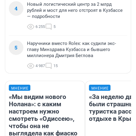
Новый логистический центр за 2 млрд
4
рублей и мост для него отстроят в Кузбассе
— подробности
6 255
5
Наручники вместо Rolex: как судили экс-
5
главу Минздрава Кузбасса и бывшего
миллионера Дмитрия Беглова
4 987
15
МНЕНИЕ
МНЕНИЕ
«Мы видим нового
«За неделю две
Нолана»: с каким
были страшные
настроем нужно
туристка расск
смотреть «Одиссею»,
отдыхе в Крым
чтобы она не
выглядела как фиаско