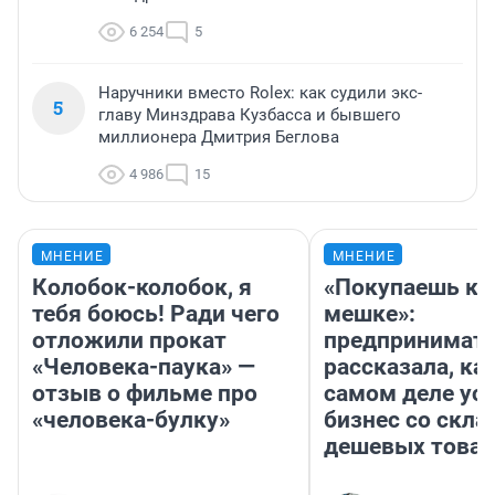
6 254
5
Наручники вместо Rolex: как судили экс-
5
главу Минздрава Кузбасса и бывшего
миллионера Дмитрия Беглова
4 986
15
МНЕНИЕ
МНЕНИЕ
Колобок-колобок, я
«Покупаешь ко
тебя боюсь! Ради чего
мешке»:
отложили прокат
предпринимат
«Человека-паука» —
рассказала, как
отзыв о фильме про
самом деле ус
«человека-булку»
бизнес со скл
дешевых това