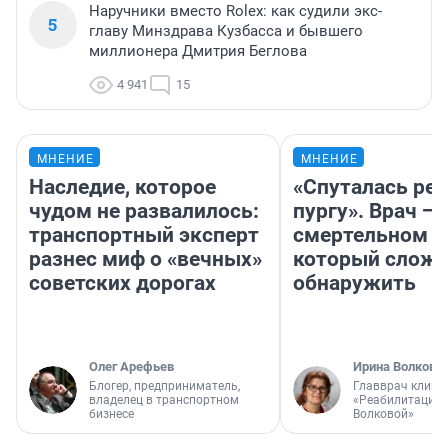
Наручники вместо Rolex: как судили экс-
5
главу Минздрава Кузбасса и бывшего
миллионера Дмитрия Беглова
4 941
15
МНЕНИЕ
МНЕНИЕ
Наследие, которое
«Спуталась реч
чудом не развалилось:
пургу». Врач — 
транспортный эксперт
смертельном д
разнес миф о «вечных»
который слож
советских дорогах
обнаружить
Олег Арефьев
Ирина Волкова
Блогер, предприниматель,
Главврач клини
владелец в транспортном
«Реабилитация 
бизнесе
Волковой»