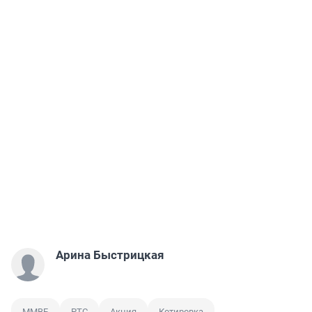
Арина Быстрицкая
ММВБ
РТС
Акция
Котировка