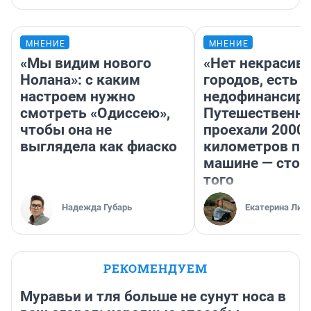
МНЕНИЕ
МНЕНИЕ
«Мы видим нового
«Нет некрасив
Нолана»: с каким
городов, есть
настроем нужно
недофинансиро
смотреть «Одиссею»,
Путешественн
чтобы она не
проехали 2000
выглядела как фиаско
километров по 
машине — стои
того
Надежда Губарь
Екатерина Лит
РЕКОМЕНДУЕМ
Муравьи и тля больше не сунут носа в