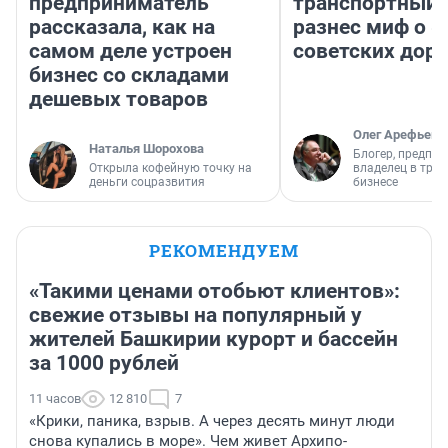
предприниматель
транспортный 
рассказала, как на
разнес миф о 
самом деле устроен
советских доро
бизнес со складами
дешевых товаров
Олег Арефьев
Наталья Шорохова
Блогер, предпри
Открыла кофейную точку на
владелец в тра
деньги соцразвития
бизнесе
РЕКОМЕНДУЕМ
«Такими ценами отобьют клиентов»:
свежие отзывы на популярный у
жителей Башкирии курорт и бассейн
за 1000 рублей
11 часов
12 810
7
«Крики, паника, взрыв. А через десять минут люди
снова купались в море». Чем живет Архипо-