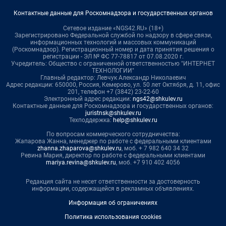
Контактные данные для Роскомнадзора и государственных органов
Сетевое издание «NGS42.RU» (18+)
Зарегистрировано Федеральной службой по надзору в сфере связи,
информационных технологий и массовых коммуникаций
(Роскомнадзор). Регистрационный номер и дата принятия решения о
регистрации - ЭЛ № ФС 77-78817 от 07.08.2020 г.
Учредитель: Общество с ограниченной ответственностью "ИНТЕРНЕТ
ТЕХНОЛОГИИ"
Главный редактор: Левчук Александр Николаевич
Адрес редакции: 650000, Россия, Кемерово, ул. 50 лет Октября, д. 11, офис
201, телефон +7 (3842) 23-22-60
Электронный адрес редакции:
ngs42@shkulev.ru
Контактные данные для Роскомнадзора и государственных органов:
juristnsk@shkulev.ru
Техподдержка:
help@shkulev.ru
По вопросам коммерческого сотрудничества:
Жапарова Жанна, менеджер по работе с федеральными клиентами
zhanna.zhaparova@shkulev.ru
, моб. + 7 982 640 34 32
Ревина Мария, директор по работе с федеральными клиентами
mariya.revina@shkulev.ru
, моб. +7 910 402 4056
Редакция сайта не несет ответственности за достоверность
информации, содержащейся в рекламных объявлениях.
Информация об ограничениях
Политика использования cookies