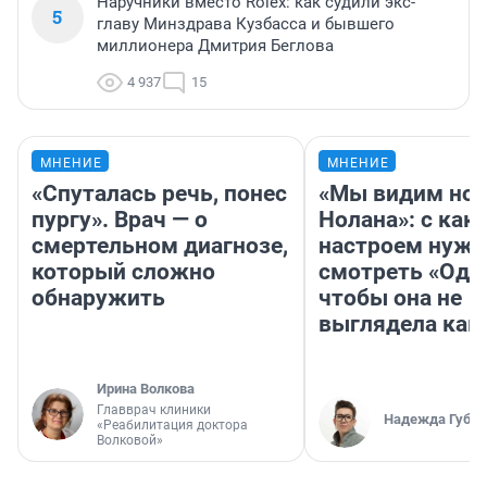
Наручники вместо Rolex: как судили экс-
5
главу Минздрава Кузбасса и бывшего
миллионера Дмитрия Беглова
4 937
15
МНЕНИЕ
МНЕНИЕ
«Спуталась речь, понес
«Мы видим нов
пургу». Врач — о
Нолана»: с как
смертельном диагнозе,
настроем нужн
который сложно
смотреть «Оди
обнаружить
чтобы она не
выглядела как
Ирина Волкова
Главврач клиники
Надежда Губар
«Реабилитация доктора
Волковой»