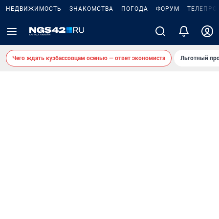
НЕДВИЖИМОСТЬ
ЗНАКОМСТВА
ПОГОДА
ФОРУМ
ТЕЛЕПРО
Чего ждать кузбассовцам осенью — ответ экономиста
Льготный про