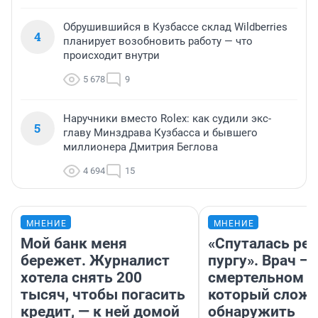
Обрушившийся в Кузбассе склад Wildberries
4
планирует возобновить работу — что
происходит внутри
5 678
9
Наручники вместо Rolex: как судили экс-
5
главу Минздрава Кузбасса и бывшего
миллионера Дмитрия Беглова
4 694
15
МНЕНИЕ
МНЕНИЕ
Мой банк меня
«Спуталась реч
бережет. Журналист
пургу». Врач — 
хотела снять 200
смертельном д
тысяч, чтобы погасить
который слож
кредит, — к ней домой
обнаружить