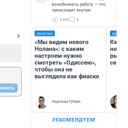
возобновить работу — что
происходит внутри
4 490
8
МНЕНИЕ
МНЕНИ
«Мы видим нового
Кварт
Нолана»: с каким
но де
настроем нужно
рынок
смотреть «Одиссею»,
сейча
чтобы она не
выглядела как фиаско
равить
Надежда Губарь
РЕКОМЕНДУЕМ