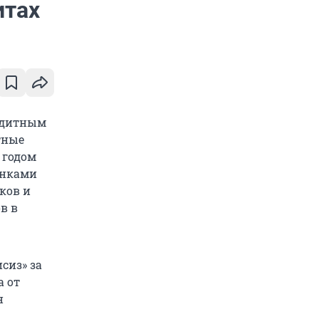
итах
едитным
тные
 годом
анками
ков и
в в
сиз» за
а от
н