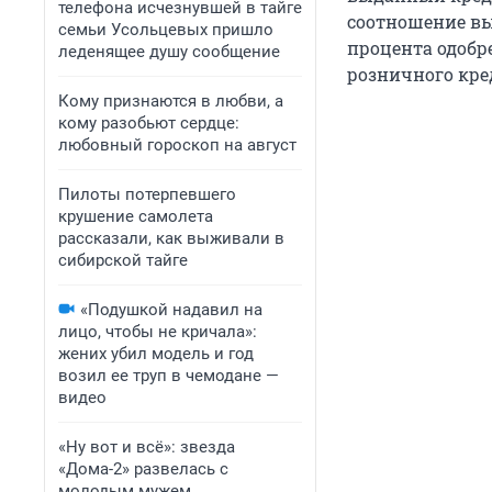
телефона исчезнувшей в тайге
соотношение вы
семьи Усольцевых пришло
процента одобр
леденящее душу сообщение
розничного кре
Кому признаются в любви, а
кому разобьют сердце:
любовный гороскоп на август
Пилоты потерпевшего
крушение самолета
рассказали, как выживали в
сибирской тайге
«Подушкой надавил на
лицо, чтобы не кричала»:
жених убил модель и год
возил ее труп в чемодане —
видео
«Ну вот и всё»: звезда
«Дома-2» развелась с
молодым мужем