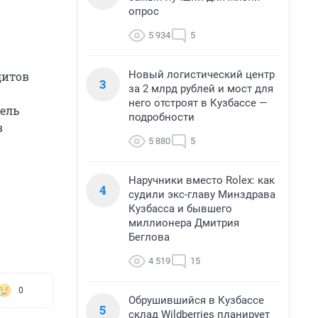
опрос
5 934
5
Новый логистический центр
дитов
3
за 2 млрд рублей и мост для
него отстроят в Кузбассе —
фель
подробности
в
5 880
5
Наручники вместо Rolex: как
4
судили экс-главу Минздрава
Кузбасса и бывшего
миллионера Дмитрия
Беглова
4 519
15
0
Обрушившийся в Кузбассе
5
склад Wildberries планирует