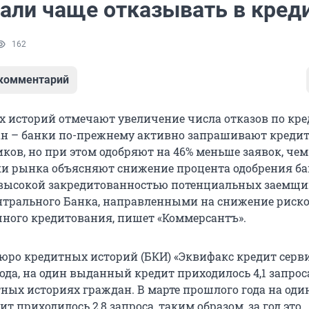
тали чаще отказывать в кред
162
 комментарий
 историй отмечают увеличение числа отказов по кр
ан – банки по-прежнему активно запрашивают креди
ков, но при этом одобряют на 46% меньше заявок, чем
ки рынка объясняют снижение процента одобрения б
 высокой закредитованностью потенциальных заемщи
трального Банка, направленными на снижение риско
чного кредитования, пишет «Коммерсантъ».
бюро кредитных историй (БКИ) «Эквифакс кредит серви
ода, на один выданный кредит приходилось 4,1 запрос
тных историях граждан. В марте прошлого года на оди
 приходилось 2,8 запроса, таким образом, за год это