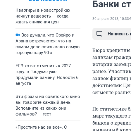
Банки с
Квартиры в новостройках
начнут дешеветь — когда
30 апреля 2013, 10:33
ждать снижения цен
Написать
Все думали, что Орейро и
Арана встречаются: что на
самом деле связывало самую
Бюро кредитных
горячую пару 90-х
заявкам гражд
истории заемщи
ЕГЭ хотят отменить к 2027
ранее. Участни
году: в Госдуме уже
придумали замену. Новости 6
заявок физлиц
августа
действиями Цен
сегменте розни
Эти фразы из советского кино
вы говорите каждый день.
Вспомните из каких они
По статистике 
фильмов? — тест
март текущего г
банков о креди
«Простите нас за всё». С
выданный кредит