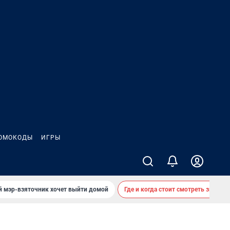
ОМОКОДЫ
ИГРЫ
й мэр-взяточник хочет выйти домой
Где и когда стоит смотреть звездоп