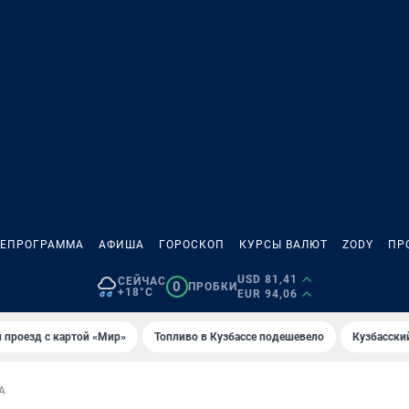
ЛЕПРОГРАММА
АФИША
ГОРОСКОП
КУРСЫ ВАЛЮТ
ZODY
ПР
USD 81,41
СЕЙЧАС
0
ПРОБКИ
+18°C
EUR 94,06
 проезд с картой «Мир»
Топливо в Кузбассе подешевело
Кузбасски
А