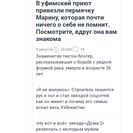
В уфимский приют
привезли пермячку
Марину, которая почти
ничего о себе не помнит.
Посмотрите, вдруг она вам
знакома
5 августа
24 690
19
Знаменитая тикток-блогер,
рассказывавшая о борьбе с редкой
формой рака, умерла в возрасте 26
лет
«Я не жалуюсь». Строитель лишился
рук и ног и стал звездой соцсетей:
как он живет и почему его семью
искал весь Узбекистан
«Ну вот и всё»: звезда «Дома-2»
развелась с молодым мужем