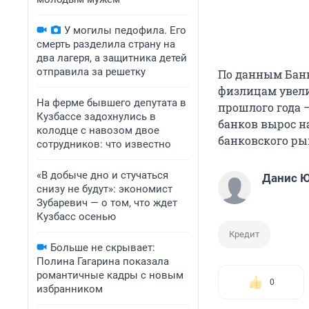
У могилы педофила. Его
смерть разделила страну на
два лагеря, а защитника детей
отправила за решетку
По данным Банк
физлицам увели
На ферме бывшего депутата в
прошлого года –
Кузбассе задохнулись в
банков вырос на
колодце с навозом двое
банковского рын
сотрудников: что известно
«В добыче дно и стучаться
Данис 
снизу не будут»: экономист
Зубаревич — о том, что ждет
Кузбасс осенью
Кредит
Больше не скрывает:
Полина Гагарина показала
романтичные кадры с новым
0
избранником