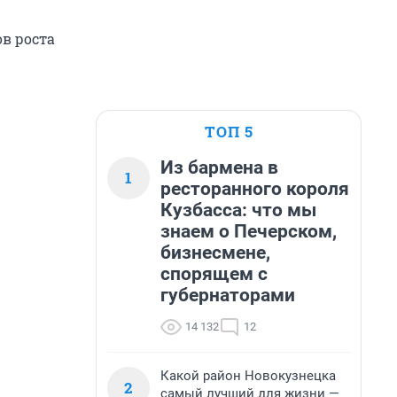
в роста
ТОП 5
Из бармена в
1
ресторанного короля
Кузбасса: что мы
знаем о Печерском,
бизнесмене,
спорящем с
губернаторами
14 132
12
Какой район Новокузнецка
2
самый лучший для жизни —