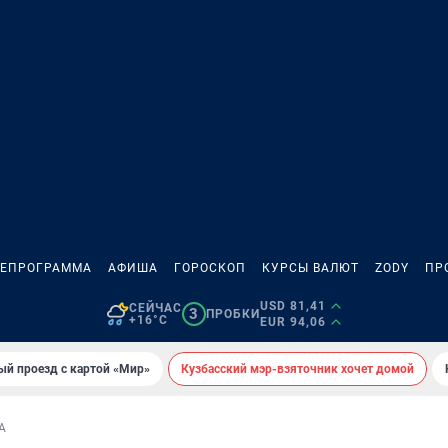
ЛЕПРОГРАММА
АФИША
ГОРОСКОП
КУРСЫ ВАЛЮТ
ZODY
ПР
USD 81,41
СЕЙЧАС
3
ПРОБКИ
+16°C
EUR 94,06
ый проезд с картой «Мир»
Кузбасский мэр-взяточник хочет домой
А