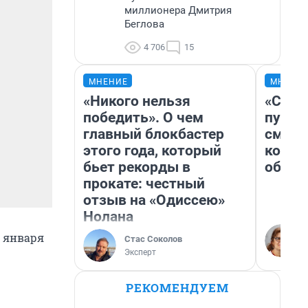
миллионера Дмитрия
Беглова
4 706
15
МНЕНИЕ
МНЕНИ
«Никого нельзя
«Спут
победить». О чем
пургу»
главный блокбастер
смерт
этого года, который
котор
бьет рекорды в
обнар
прокате: честный
отзыв на «Одиссею»
Нолана
1 января
Стас Соколов
Эксперт
РЕКОМЕНДУЕМ