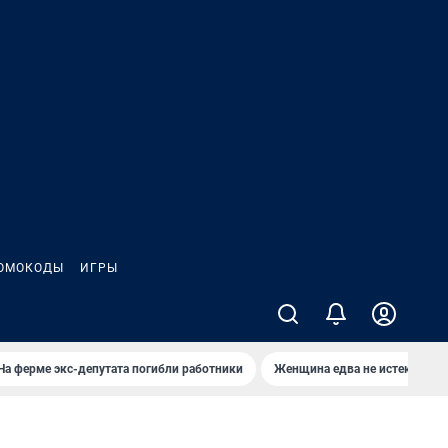
ОМОКОДЫ
ИГРЫ
На ферме экс-депутата погибли работники
Женщина едва не истекла кро