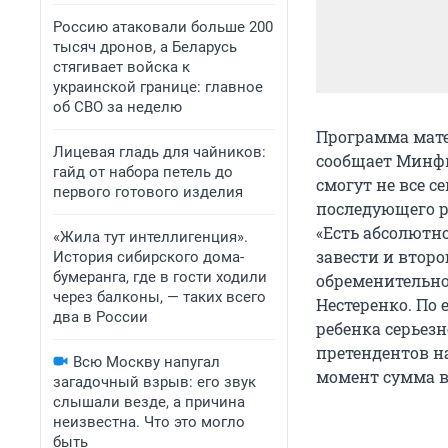
Россию атаковали больше 200
тысяч дронов, а Беларусь
стягивает войска к
украинской границе: главное
об СВО за неделю
Программа мате
Лицевая гладь для чайников:
сообщает Минфи
гайд от набора петель до
смогут не все с
первого готового изделия
последующего р
«Есть абсолютн
«Жила тут интеллигенция».
завести и второ
История сибирского дома-
бумеранга, где в гости ходили
обременительно
через балконы, — таких всего
Нестеренко. По 
два в России
ребенка серьез
претендентов на
Всю Москву напугал
момент сумма в
загадочный взрыв: его звук
слышали везде, а причина
неизвестна. Что это могло
быть