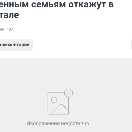
енным семьям откажут в
тале
107
 комментарий