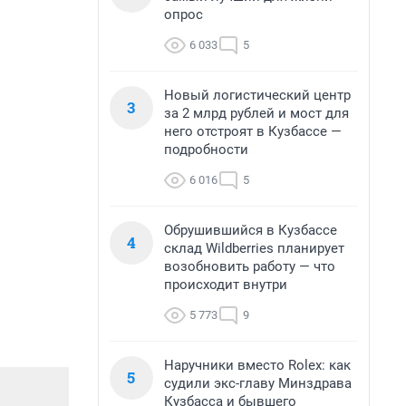
опрос
6 033
5
Новый логистический центр
3
за 2 млрд рублей и мост для
него отстроят в Кузбассе —
подробности
6 016
5
Обрушившийся в Кузбассе
4
склад Wildberries планирует
возобновить работу — что
происходит внутри
5 773
9
Наручники вместо Rolex: как
5
судили экс-главу Минздрава
Кузбасса и бывшего