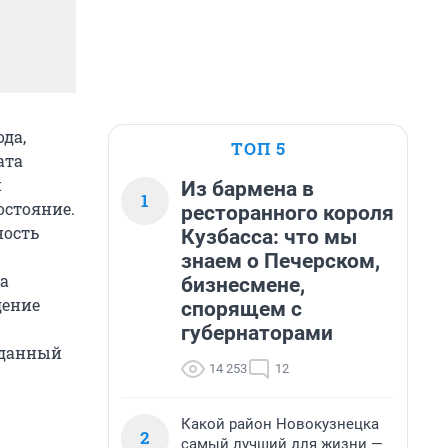
да,
ТОП 5
ата
и
Из бармена в
1
остояние.
ресторанного короля
ность
Кузбасса: что мы
знаем о Печерском,
а
бизнесмене,
дение
спорящем с
губернаторами
а данный
14 253
12
Какой район Новокузнецка
2
самый лучший для жизни —