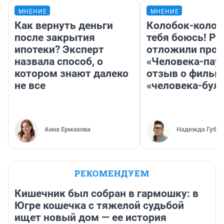
МНЕНИЕ
МНЕНИЕ
Как вернуть деньги
Колобок-колобо
после закрытия
тебя боюсь! Ра
ипотеки? Эксперт
отложили прок
назвала способ, о
«Человека-пау
котором знают далеко
отзыв о фильм
не все
«человека-бул
Анна Ермакова
Надежда Губар
РЕКОМЕНДУЕМ
Кишечник был собран в гармошку: в
Югре кошечка с тяжелой судьбой
ищет новый дом — ее история