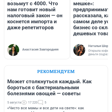
возьмут с 4000. Что
мешке»:
нам готовит новый
предпринимат
налоговый закон — он
рассказала, как
коснется импорта и
самом деле ус
даже репетиторов
бизнес со скл
дешевых това
Наталья Шорох
Анастасия Завгородняя
Открыла кофейн
деньги соцразв
РЕКОМЕНДУЕМ
Может столкнуться каждый. Как
бороться с бактериальными
болезнями овощей — советы
5 августа
17 220
5
«Чисто все мамы и все дети на свете»: как