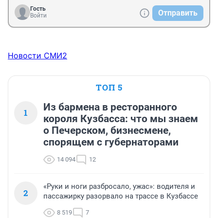
Гость
Отправить
Войти
Новости СМИ2
ТОП 5
Из бармена в ресторанного
1
короля Кузбасса: что мы знаем
о Печерском, бизнесмене,
спорящем с губернаторами
14 094
12
«Руки и ноги разбросало, ужас»: водителя и
2
пассажирку разорвало на трассе в Кузбассе
8 519
7