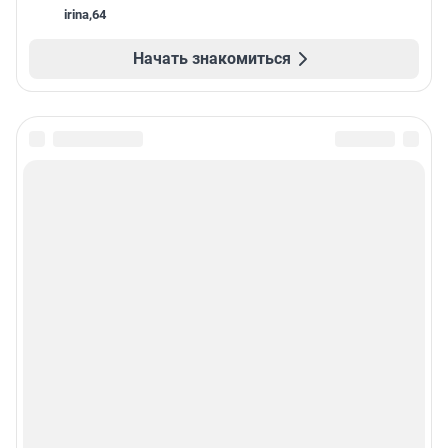
irina
,
64
Начать знакомиться