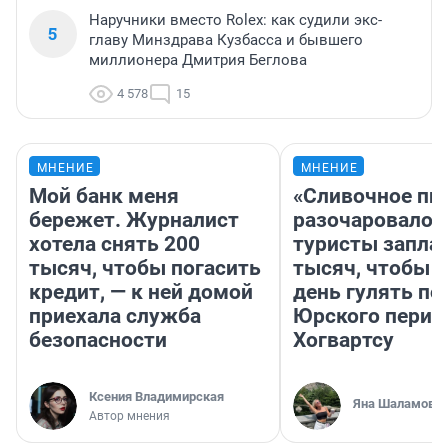
Наручники вместо Rolex: как судили экс-
5
главу Минздрава Кузбасса и бывшего
миллионера Дмитрия Беглова
4 578
15
МНЕНИЕ
МНЕНИЕ
Мой банк меня
«Сливочное пи
бережет. Журналист
разочаровало»
хотела снять 200
туристы запла
тысяч, чтобы погасить
тысяч, чтобы 
кредит, — к ней домой
день гулять по
приехала служба
Юрского перио
безопасности
Хогвартсу
Ксения Владимирская
Яна Шаламова
Автор мнения