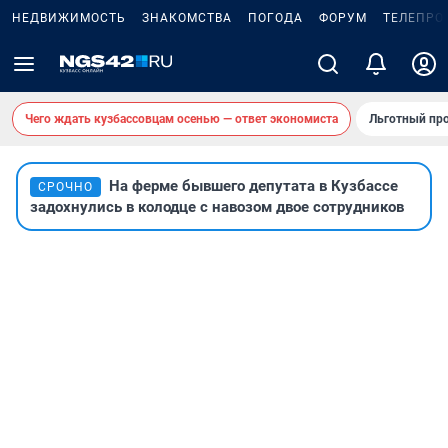
НЕДВИЖИМОСТЬ
ЗНАКОМСТВА
ПОГОДА
ФОРУМ
ТЕЛЕПРО
Чего ждать кузбассовцам осенью — ответ экономиста
Льготный про
На ферме бывшего депутата в Кузбассе
СРОЧНО
задохнулись в колодце с навозом двое сотрудников