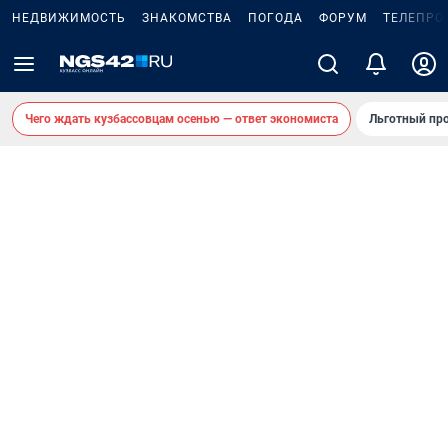
НЕДВИЖИМОСТЬ
ЗНАКОМСТВА
ПОГОДА
ФОРУМ
ТЕЛЕПРО
Чего ждать кузбассовцам осенью — ответ экономиста
Льготный про