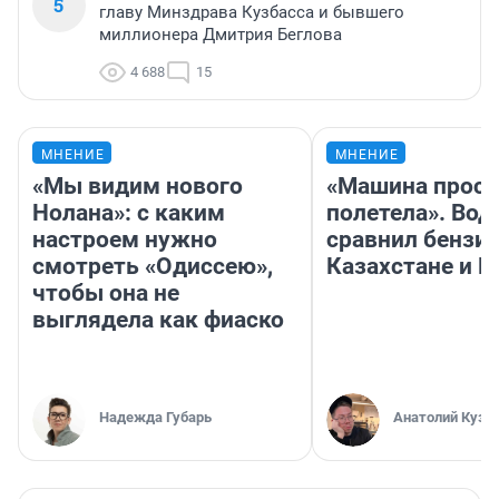
5
главу Минздрава Кузбасса и бывшего
миллионера Дмитрия Беглова
4 688
15
МНЕНИЕ
МНЕНИЕ
«Мы видим нового
«Машина прост
Нолана»: с каким
полетела». Вод
настроем нужно
сравнил бензин
смотреть «Одиссею»,
Казахстане и Р
чтобы она не
выглядела как фиаско
Надежда Губарь
Анатолий Кузн