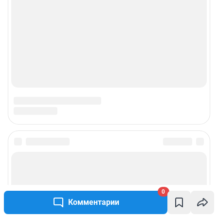
О компании
Наши награды
Наши вакансии
Техподдержка
Предвыборная агитация
Все города сети
Мобильное приложение
Google Play
App Store
0
Комментарии
Мы в соцсетях