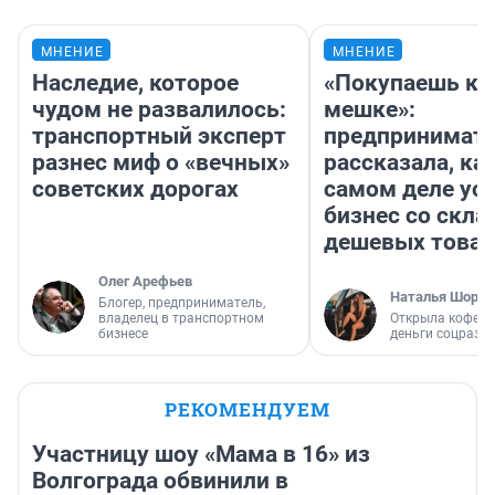
МНЕНИЕ
МНЕНИЕ
Наследие, которое
«Покупаешь ко
чудом не развалилось:
мешке»:
транспортный эксперт
предпринимат
разнес миф о «вечных»
рассказала, как
советских дорогах
самом деле ус
бизнес со скл
дешевых това
Олег Арефьев
Наталья Шорох
Блогер, предприниматель,
владелец в транспортном
Открыла кофейн
бизнесе
деньги соцразв
РЕКОМЕНДУЕМ
Участницу шоу «Мама в 16» из
Волгограда обвинили в