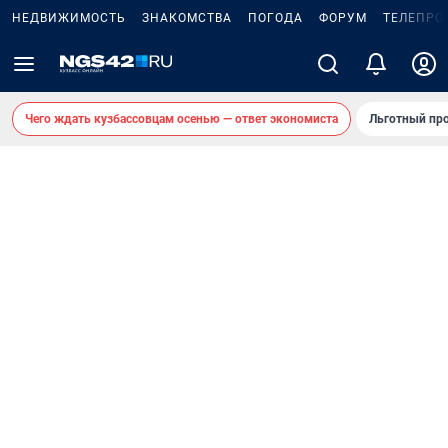
НЕДВИЖИМОСТЬ
ЗНАКОМСТВА
ПОГОДА
ФОРУМ
ТЕЛЕПРО
Чего ждать кузбассовцам осенью — ответ экономиста
Льготный про