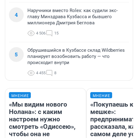
Наручники вместо Rolex: как судили экс-
4
главу Минздрава Кузбасса и бывшего
миллионера Дмитрия Беглова
4 506
15
Обрушившийся в Кузбассе склад Wildberries
5
планирует возобновить работу — что
происходит внутри
4 455
8
МНЕНИЕ
МНЕНИЕ
«Мы видим нового
«Покупаешь ко
Нолана»: с каким
мешке»:
настроем нужно
предпринимат
смотреть «Одиссею»,
рассказала, как
чтобы она не
самом деле ус