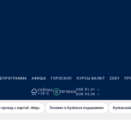
ЛЕПРОГРАММА
АФИША
ГОРОСКОП
КУРСЫ ВАЛЮТ
ZODY
ПР
USD 81,41
СЕЙЧАС
0
ПРОБКИ
+18°C
EUR 94,06
 проезд с картой «Мир»
Топливо в Кузбассе подешевело
Кузбасски