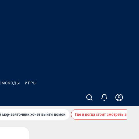
ОМОКОДЫ
ИГРЫ
й мэр-взяточник хочет выйти домой
Где и когда стоит смотреть звездоп