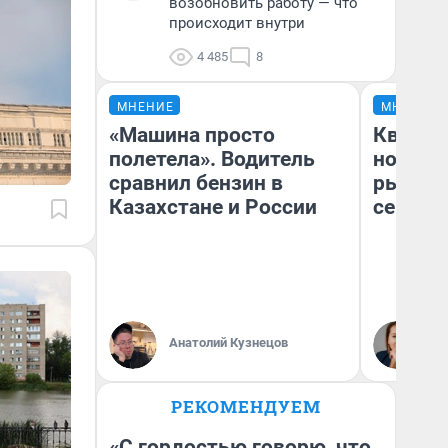
возобновить работу — что
происходит внутри
4 485
8
МНЕНИЕ
МНЕНИЕ
«Машина просто
Кварти
полетела». Водитель
но деш
сравнил бензин в
рынок 
Казахстане и России
сейчас
Ек
Анатолий Кузнецов
ди
не
РЕКОМЕНДУЕМ
«С гордостью говорю, что