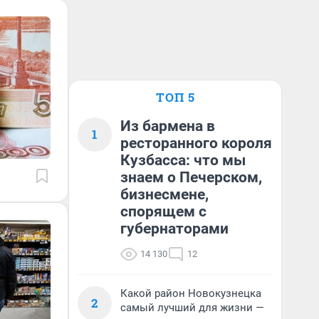
ТОП 5
Из бармена в
1
ресторанного короля
Кузбасса: что мы
знаем о Печерском,
бизнесмене,
спорящем с
губернаторами
14 130
12
Какой район Новокузнецка
2
самый лучший для жизни —