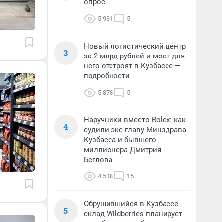
опрос
5 931
5
Новый логистический центр
3
за 2 млрд рублей и мост для
него отстроят в Кузбассе —
подробности
5 878
5
Наручники вместо Rolex: как
4
судили экс-главу Минздрава
Кузбасса и бывшего
миллионера Дмитрия
Беглова
4 518
15
Обрушившийся в Кузбассе
5
склад Wildberries планирует