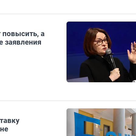
 повысить, а
е заявления
тавку
вне