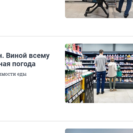
н. Виной всему
ная погода
имости еды
В