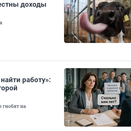
вестны доходы
а
 найти работу»:
торой
е гнобят на