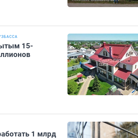
УЗБАССА
рытым 15-
иллионов
работать 1 млрд