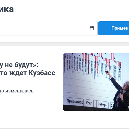
ика
Примен
у не будут»:
что ждет Кузбасс
ьно изменилась