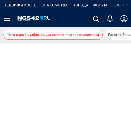
НЕДВИЖИМОСТЬ
ЗНАКОМСТВА
ПОГОДА
ФОРУМ
ТЕЛЕПРО
Чего ждать кузбассовцам осенью — ответ экономиста
Льготный про