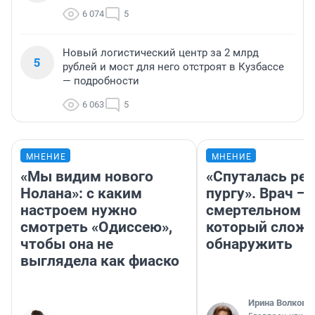
6 074
5
Новый логистический центр за 2 млрд
5
рублей и мост для него отстроят в Кузбассе
— подробности
6 063
5
МНЕНИЕ
МНЕНИЕ
«Мы видим нового
«Спуталась реч
Нолана»: с каким
пургу». Врач — 
настроем нужно
смертельном д
смотреть «Одиссею»,
который слож
чтобы она не
обнаружить
выглядела как фиаско
Ирина Волкова