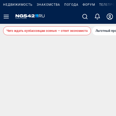
НЕДВИЖИМОСТЬ
ЗНАКОМСТВА
ПОГОДА
ФОРУМ
ТЕЛЕПРО
Чего ждать кузбассовцам осенью — ответ экономиста
Льготный про