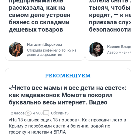
предприниматель
хотела снять 2
рассказала, как на
тысяч, чтобы п
самом деле устроен
кредит, — к не
бизнес со складами
приехала служ
дешевых товаров
безопасности
Наталья Шорохова
Ксения Владим
Открыла кофейную точку на
Автор мнения
деньги соцразвития
РЕКОМЕНДУЕМ
«Чисто все мамы и все дети на свете»:
как медвежонок Момота покорил
буквально весь интернет. Видео
12 часов
4 900
Обсудить
«На 18 отдыхающих 18 поваров». Как проходит лето в
Крыму с перебоями света и бензина, водой по
графику и налетами БПЛА