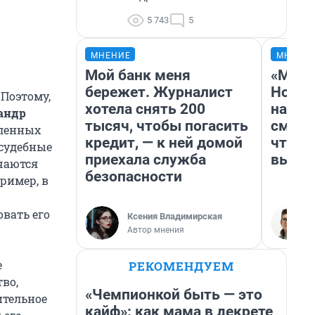
5 743
5
МНЕНИЕ
МНЕНИ
Мой банк меня
«Мы в
бережет. Журналист
Нолан
 Поэтому,
хотела снять 200
настр
андр
тысяч, чтобы погасить
смотр
вленных
кредит, — к ней домой
чтобы
 судебные
приехала служба
выгля
чаются
безопасности
ример, в
вать его
Ксения Владимирская
Автор мнения
е
РЕКОМЕНДУЕМ
во,
«Чемпионкой быть — это
ительное
кайф»: как мама в декрете