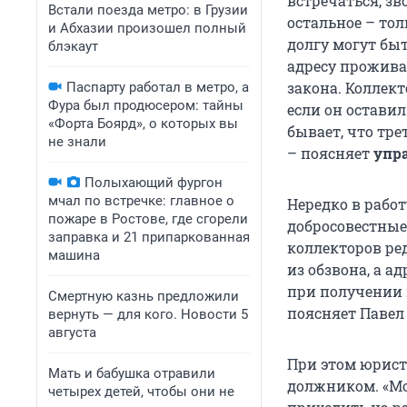
встречаться, зв
Встали поезда метро: в Грузии
остальное – то
и Абхазии произошел полный
долгу могут бы
блэкаут
адресу прожива
закона. Коллек
Паспарту работал в метро, а
Фура был продюсером: тайны
если он остави
«Форта Боярд», о которых вы
бывает, что тре
не знали
– поясняет
упр
Полыхающий фургон
мчал по встречке: главное о
Нередко в рабо
пожаре в Ростове, где сгорели
добросовестные
заправка и 21 припаркованная
коллекторов ре
машина
из обзвона, а а
при получении 
Смертную казнь предложили
поясняет Павел
вернуть — для кого. Новости 5
августа
При этом юрист
Мать и бабушка отравили
должником. «Мож
четырех детей, чтобы они не