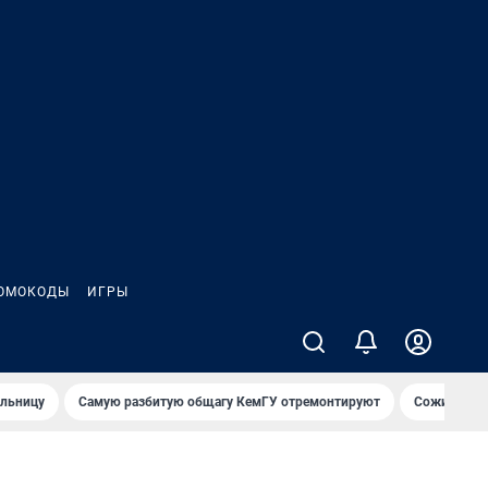
ОМОКОДЫ
ИГРЫ
ольницу
Самую разбитую общагу КемГУ отремонтируют
Сожительни