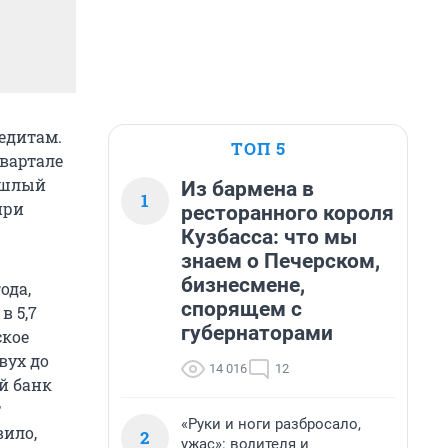
редитам.
ТОП 5
вартале
рошлый
Из бармена в
1
при
ресторанного короля
Кузбасса: что мы
знаем о Печерском,
бизнесмене,
ода,
спорящем с
в 5,7
губернаторами
ское
вух до
14 016
12
ый банк
т
«Руки и ноги разбросало,
вило,
2
ужас»: водителя и