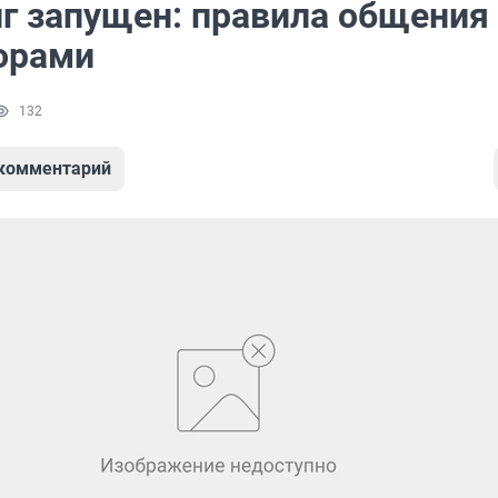
лг запущен: правила общения
орами
132
 комментарий