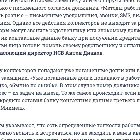
онить и слать письма заемщику или его поручителю. В
лько с письменного согласия должника. «Методы работ
ть разные – письменные уведомления, звонки, SMS, в
ния. Однако все действия коллекторов не выходят за
торы могут звонить родственнику или знакомому дол
л их контактные данные банку при получении кредита
тьи лица готовы помочь своему родственнику и оплати
авляющий директор НСВ Антон Дианов
.
ту коллекторов попадают уже погашенные долги или в
 заемщики. «Уже погашенные долги попадают в работ
дко, обычно по ошибке. В этом случае номер должник
дрес – из задач на выезд. То же самое происходит, если
кредита оставил банку контактные данные третьего л
 Михмель.
ы указывают, что есть определенные тонкости работы
но звонить и встречаться, но не заходить к вам в кв