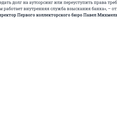
едать долг на аутсорсинг или переуступить права тре
ом работает внутренняя служба взыскания банка», – о
ректор Первого коллекторского бюро Павел Михмел