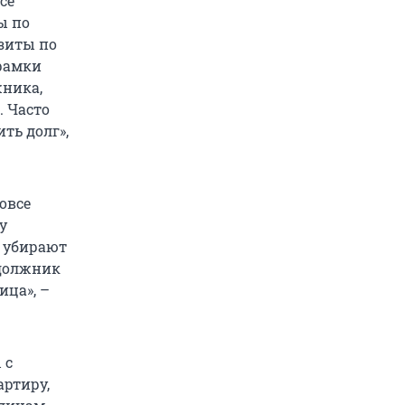
се
ы по
изиты по
 рамки
жника,
. Часто
ть долг»,
овсе
у
а убирают
 должник
ица», –
 с
артиру,