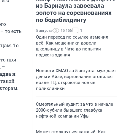
 его
из Барнаула завоевала
золото на соревнованиях
по бодибилдингу
ого
– то есть
5 августа
15 156
1
Один переход по ссылке изменил
всё. Как мошенники довели
цам. То
школьницу в Чите до попытки
поджога здания
 то при
 –
Новости ХМАО за 5 августа: муж дает
адва и
деньги Айзе, вартовчанин оголился
 такой
возле ТЦ, откроются новые
кторам.
поликлиники
Смертельный аудит: за что в начале
2000-х убили бывшего главбуха
нефтяной компании Уфы
Может столкнуться каждый. Как