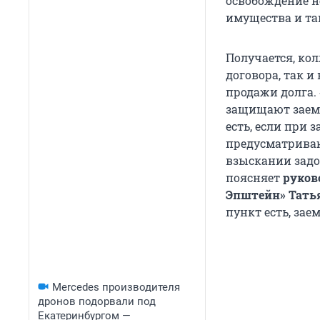
освобождение н
имущества и так
Получается, ко
договора, так и
продажи долга. 
защищают заемщ
есть, если при 
предусматриваю
взыскании задо
поясняет
руков
Эпштейн» Тать
пункт есть, за
Mercedes производителя
дронов подорвали под
Екатеринбургом —