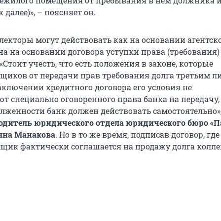
ежилого помещения от пребывания в нем должника и
 далее)», – поясняет он.
ллекторы могут действовать как на основании агентск
 на на основании договора уступки права (требования) 
«Стоит учесть, что есть положения в законе, которые
иков от передачи прав требования долга третьим ли
заключении кредитного договора его условия не
т специально оговоренного права банка на передачу,
лженности банк должен действовать самостоятельно»,
одитель юридического отдела юридического бюро «П
яна Манакова
. Но в то же время, подписав договор, где
емщик фактически соглашается на продажу долга колле