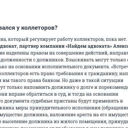
зался у коллеторов?
на, который регулирует работу коллекторов, пока нет.
адвокат, партнер компании «Найдем адвоката» Алекс
и не наделены правом на совершение действий, напра
адолженности с должников. Взыскивать могут только
ько на основании исполнительного документа. «Встре
 коллекторов есть право требования к гражданину, нап
и им такого права банком. Но даже в такой ситуации
ут только напомнить должнику о долге и порекомендо
они вправе обратиться в суд, и тогда на основании
о документа судебные приставы будут применять в
жника меры принудительного исполнения (обращени
мущество должника, наложение ареста на его имущест
 выселение должника из жилого помещения, принуд