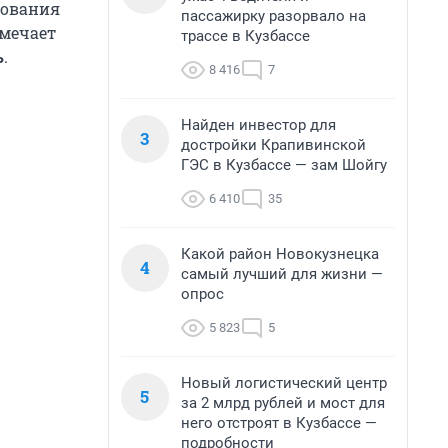
бования
пассажирку разорвало на
тмечает
трассе в Кузбассе
ь
.
8 416
7
Найден инвестор для
3
достройки Крапивинской
ГЭС в Кузбассе — зам Шойгу
6 410
35
Какой район Новокузнецка
4
самый лучший для жизни —
опрос
5 823
5
Новый логистический центр
5
за 2 млрд рублей и мост для
него отстроят в Кузбассе —
подробности