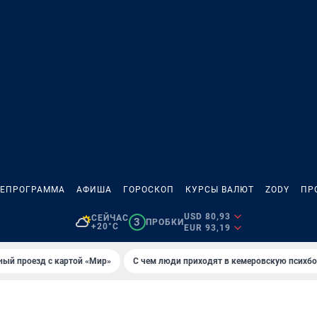
ЛЕПРОГРАММА
АФИША
ГОРОСКОП
КУРСЫ ВАЛЮТ
ZODY
ПР
USD 80,93
СЕЙЧАС
3
ПРОБКИ
+20°C
EUR 93,19
ный проезд с картой «Мир»
С чем люди приходят в кемеровскую психб