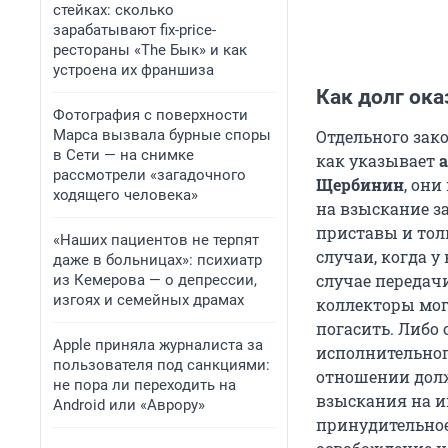
стейках: сколько
зарабатывают fix-price-
рестораны «The Бык» и как
устроена их франшиза
Как долг ока
Фотография с поверхности
Марса вызвала бурные споры
Отдельного зако
в Сети — на снимке
как указывает
рассмотрели «загадочного
Щербинин
, он
ходящего человека»
на взыскание з
приставы и тол
«Наших пациентов не терпят
случаи, когда у
даже в больницах»: психиатр
случае передач
из Кемерова — о депрессии,
изгоях и семейных драмах
коллекторы мог
погасить. Либо 
Apple приняла журналиста за
исполнительног
пользователя под санкциями:
отношении дол
не пора ли переходить на
взыскания на и
Android или «Аврору»
принудительное