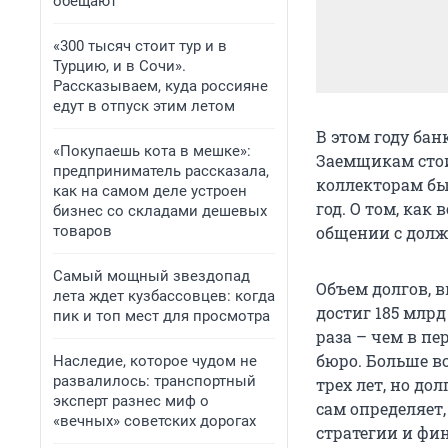
обещают
«300 тысяч стоит тур и в
Турцию, и в Сочи».
Рассказываем, куда россияне
едут в отпуск этим летом
В этом году бан
«Покупаешь кота в мешке»:
Заемщикам стои
предприниматель рассказала,
коллекторам бы
как на самом деле устроен
год. О том, как
бизнес со складами дешевых
товаров
общении с долж
Самый мощный звездопад
Объем долгов, в
лета ждет кузбассовцев: когда
достиг 185 млрд 
пик и топ мест для просмотра
раза – чем в пе
бюро. Больше вс
Наследие, которое чудом не
развалилось: транспортный
трех лет, но до
эксперт разнес миф о
сам определяет,
«вечных» советских дорогах
стратегии и фи