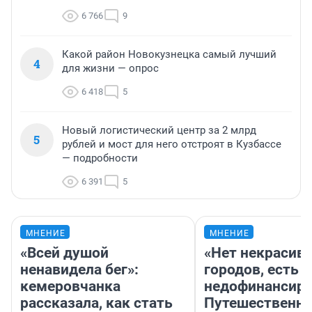
6 766
9
Какой район Новокузнецка самый лучший
4
для жизни — опрос
6 418
5
Новый логистический центр за 2 млрд
5
рублей и мост для него отстроят в Кузбассе
— подробности
6 391
5
МНЕНИЕ
МНЕНИЕ
«Всей душой
«Нет некрасив
ненавидела бег»:
городов, есть
кемеровчанка
недофинансиро
рассказала, как стать
Путешественн