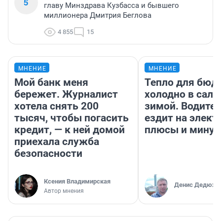
5
главу Минздрава Кузбасса и бывшего
миллионера Дмитрия Беглова
4 855
15
МНЕНИЕ
МНЕНИЕ
Мой банк меня
Тепло для бюд
бережет. Журналист
холодно в сало
хотела снять 200
зимой. Водител
тысяч, чтобы погасить
ездит на элект
кредит, — к ней домой
плюсы и мину
приехала служба
безопасности
Ксения Владимирская
Денис Дедюхи
Автор мнения