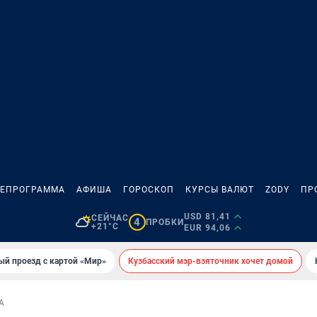
ЛЕПРОГРАММА
АФИША
ГОРОСКОП
КУРСЫ ВАЛЮТ
ZODY
ПР
USD 81,41
СЕЙЧАС
4
ПРОБКИ
+21°C
EUR 94,06
ый проезд с картой «Мир»
Кузбасский мэр-взяточник хочет домой
А