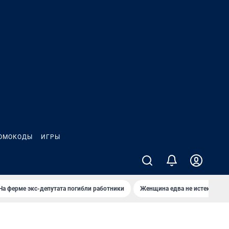
ОМОКОДЫ
ИГРЫ
На ферме экс-депутата погибли работники
Женщина едва не истекла кро