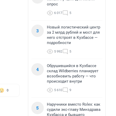
опрос
6 017
5
Новый логистический центр
3
за 2 млрд рублей и мост для
него отстроят в Кузбассе —
подробности
5 992
5
Обрушившийся в Кузбассе
4
склад Wildberries планирует
возобновить работу — что
происходит внутри
5 610
9
0
Наручники вместо Rolex: как
5
судили экс-главу Минздрава
Кузбасса и бывшего