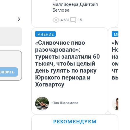
миллионера Дмитрия
Беглова
4 681
15
МНЕНИЕ
МНЕНИ
«Сливочное пиво
«Мы в
разочаровало»:
Нолан
туристы заплатили 60
настр
тысяч, чтобы целый
смотр
день гулять по парку
чтобы
равить
Юрского периода и
выгля
Хогвартсу
Яна Шаламова
РЕКОМЕНДУЕМ