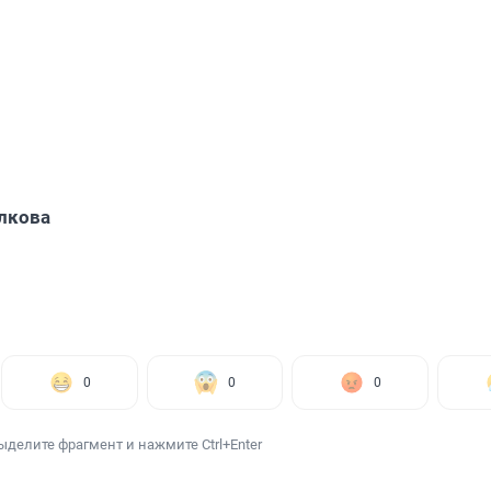
лкова
0
0
0
ыделите фрагмент и нажмите Ctrl+Enter