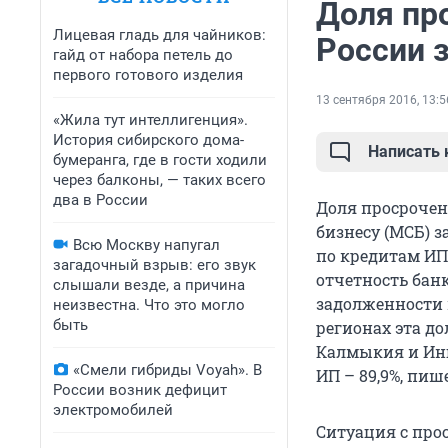
Доля пр
Лицевая гладь для чайников:
России з
гайд от набора петель до
первого готового изделия
13 сентября 2016, 13:5
«Жила тут интеллигенция».
История сибирского дома-
Написать
бумеранга, где в гости ходили
через балконы, — таких всего
два в России
Доля просрочен
бизнесу (МСБ) з
Всю Москву напугал
по кредитам ИП 
загадочный взрыв: его звук
отчетность бан
слышали везде, а причина
задолженности п
неизвестна. Что это могло
быть
регионах эта д
Калмыкия и Ингу
«Смели гибриды Voyah». В
ИП – 89,9%, пиш
России возник дефицит
электромобилей
Ситуация с про