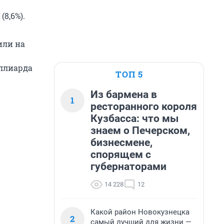
(8,6%).
или на
иллиарда
ТОП 5
Из бармена в
1
ресторанного короля
Кузбасса: что мы
знаем о Печерском,
бизнесмене,
спорящем с
губернаторами
14 228
12
Какой район Новокузнецка
2
самый лучший для жизни —