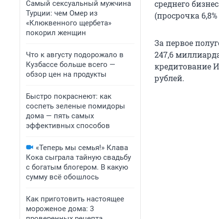
среднего бизне
Самый сексуальный мужчина
Турции: чем Омер из
(просрочка 6,8% 
«Клюквенного щербета»
покорил женщин
За первое полуг
247,6 миллиарда
Что к августу подорожало в
Кузбассе больше всего —
кредитование ИП
обзор цен на продукты
рублей.
Быстро покраснеют: как
соспеть зеленые помидоры
дома — пять самых
эффективных способов
«Теперь мы семья!» Клава
Кока сыграла тайную свадьбу
с богатым блогером. В какую
сумму всё обошлось
Как приготовить настоящее
мороженое дома: 3
проверенных рецепта