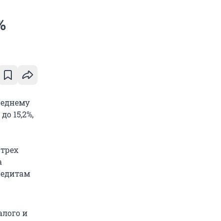
%
реднему
до 15,2%,
 трех
а
редитам
алого и