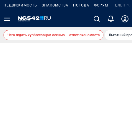
НЕДВИЖИМОСТЬ
ЗНАКОМСТВА
ПОГОДА
ФОРУМ
ТЕЛЕПРО
Чего ждать кузбассовцам осенью — ответ экономиста
Льготный про