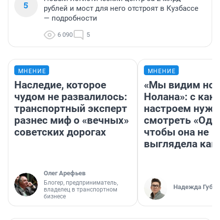
5
рублей и мост для него отстроят в Кузбассе
— подробности
6 090
5
МНЕНИЕ
МНЕНИЕ
Наследие, которое
«Мы видим нов
чудом не развалилось:
Нолана»: с как
транспортный эксперт
настроем нужн
разнес миф о «вечных»
смотреть «Оди
советских дорогах
чтобы она не
выглядела как
Олег Арефьев
Блогер, предприниматель,
Надежда Губар
владелец в транспортном
бизнесе