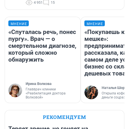
4 951
15
МНЕНИЕ
МНЕНИЕ
«Спуталась речь, понес
«Покупаешь ко
пургу». Врач — о
мешке»:
смертельном диагнозе,
предпринимат
который сложно
рассказала, как
обнаружить
самом деле ус
бизнес со скл
дешевых това
Ирина Волкова
Наталья Шорох
Главврач клиники
«Реабилитация доктора
Открыла кофейн
Волковой»
деньги соцразв
РЕКОМЕНДУЕМ
Теряет зрение, но гоняет на