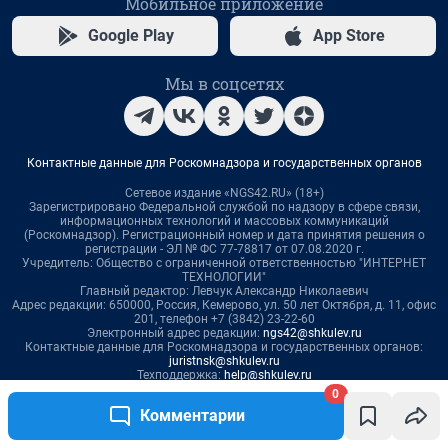
Мобильное приложение
Google Play
App Store
Мы в соцсетях
Контактные данные для Роскомнадзора и государственных органов
Сетевое издание «NGS42.RU» (18+)
Зарегистрировано Федеральной службой по надзору в сфере связи,
информационных технологий и массовых коммуникаций
(Роскомнадзор). Регистрационный номер и дата принятия решения о
регистрации - ЭЛ № ФС 77-78817 от 07.08.2020 г.
Учредитель: Общество с ограниченной ответственностью "ИНТЕРНЕТ
ТЕХНОЛОГИИ"
Главный редактор: Левчук Александр Николаевич
Адрес редакции: 650000, Россия, Кемерово, ул. 50 лет Октября, д. 11, офис
201, телефон +7 (3842) 23-22-60
Электронный адрес редакции:
ngs42@shkulev.ru
Контактные данные для Роскомнадзора и государственных органов:
juristnsk@shkulev.ru
Техподдержка:
help@shkulev.ru
0
По вопросам коммерческого сотрудничества:
Комментарии
Жапарова Жанна, менеджер по работе с федеральными клиентами
zhanna.zhaparova@shkulev.ru
, моб. + 7 982 640 34 32
Ревина Мария, директор по работе с федеральными клиентами