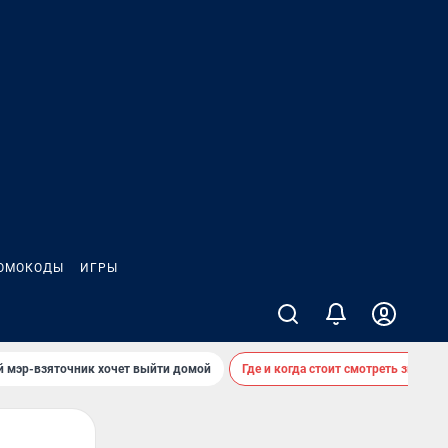
ОМОКОДЫ
ИГРЫ
й мэр-взяточник хочет выйти домой
Где и когда стоит смотреть звездоп