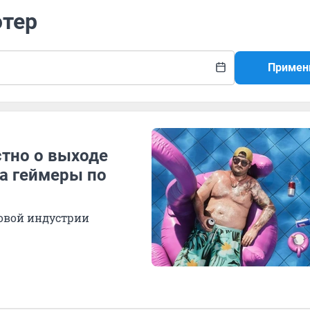
ютер
Примен
стно о выходе
ма геймеры по
ровой индустрии