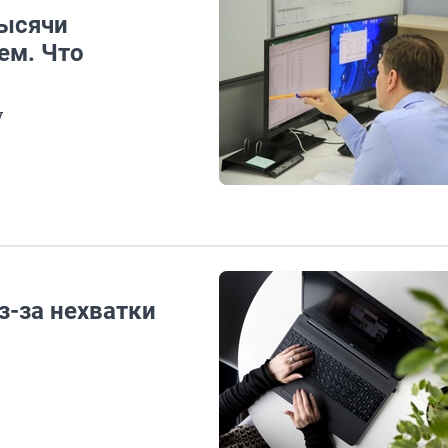
тысячи
ем. Что
у
з-за нехватки