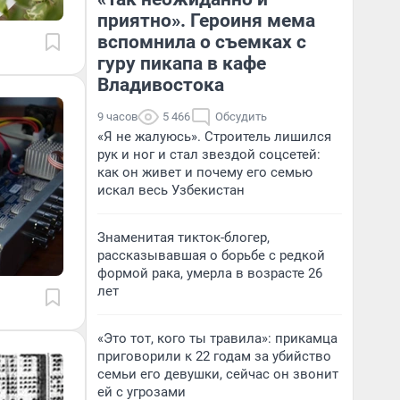
приятно». Героиня мема
вспомнила о съемках с
гуру пикапа в кафе
Владивостока
9 часов
5 466
Обсудить
«Я не жалуюсь». Строитель лишился
рук и ног и стал звездой соцсетей:
как он живет и почему его семью
искал весь Узбекистан
Знаменитая тикток-блогер,
рассказывавшая о борьбе с редкой
формой рака, умерла в возрасте 26
лет
«Это тот, кого ты травила»: прикамца
приговорили к 22 годам за убийство
семьи его девушки, сейчас он звонит
ей с угрозами