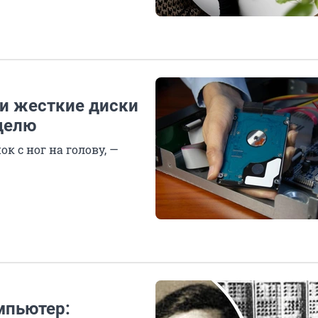
и жесткие диски
делю
 с ног на голову, —
мпьютер: