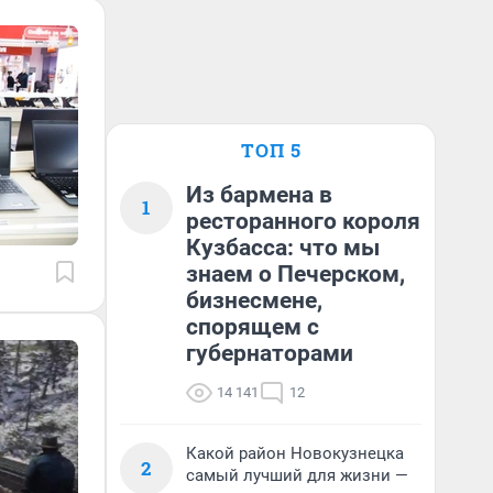
ТОП 5
Из бармена в
1
ресторанного короля
Кузбасса: что мы
знаем о Печерском,
бизнесмене,
спорящем с
губернаторами
14 141
12
Какой район Новокузнецка
2
самый лучший для жизни —