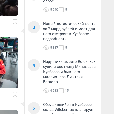
опрос
5 940
5
Новый логистический центр
3
за 2 млрд рублей и мост для
него отстроят в Кузбассе —
подробности
5 887
5
Наручники вместо Rolex: как
4
судили экс-главу Минздрава
Кузбасса и бывшего
миллионера Дмитрия
Беглова
4 533
15
Обрушившийся в Кузбассе
5
склад Wildberries планирует