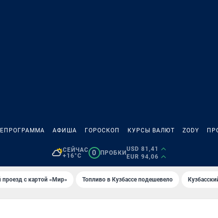
ЛЕПРОГРАММА
АФИША
ГОРОСКОП
КУРСЫ ВАЛЮТ
ZODY
ПР
USD 81,41
СЕЙЧАС
0
ПРОБКИ
+16°C
EUR 94,06
 проезд с картой «Мир»
Топливо в Кузбассе подешевело
Кузбасски