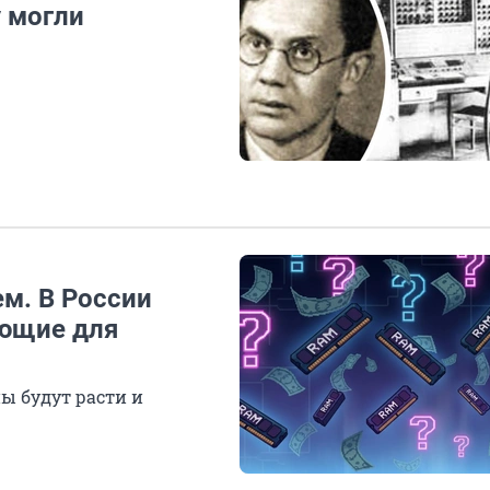
у могли
ем. В России
ющие для
ы будут расти и