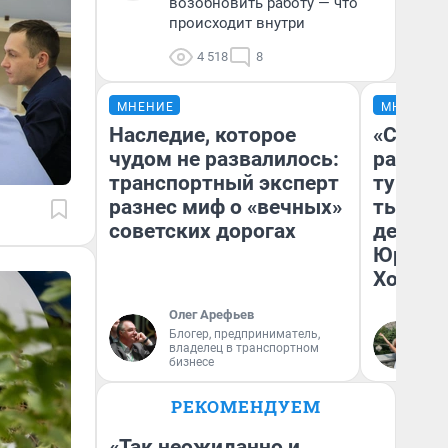
возобновить работу — что
происходит внутри
4 518
8
МНЕНИЕ
МНЕНИЕ
Наследие, которое
«Сливо
чудом не развалилось:
разоча
транспортный эксперт
турист
разнес миф о «вечных»
тысяч,
советских дорогах
день гу
Юрског
Хогвар
Олег Арефьев
Блогер, предприниматель,
Ян
владелец в транспортном
бизнесе
РЕКОМЕНДУЕМ
«Так неожиданно и