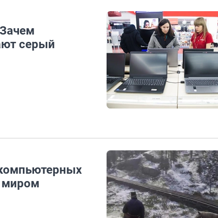
 Зачем
ают серый
 компьютерных
 миром