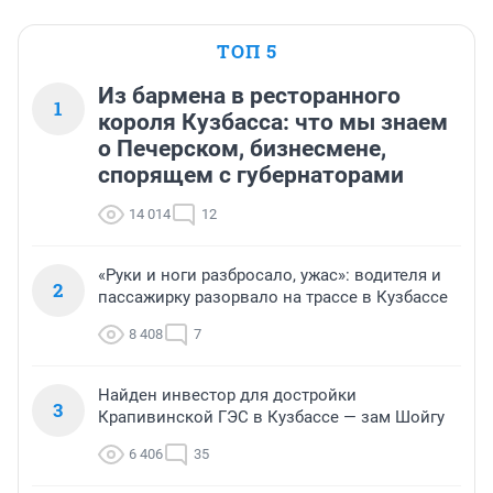
ТОП 5
Из бармена в ресторанного
1
короля Кузбасса: что мы знаем
о Печерском, бизнесмене,
спорящем с губернаторами
14 014
12
«Руки и ноги разбросало, ужас»: водителя и
2
пассажирку разорвало на трассе в Кузбассе
8 408
7
Найден инвестор для достройки
3
Крапивинской ГЭС в Кузбассе — зам Шойгу
6 406
35