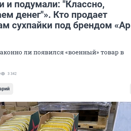
 и подумали: "Классно,
ем денег"». Кто продает
ам сухпайки под брендом «А
аконно ли появился «военный» товар в
»
0
3 342
арий