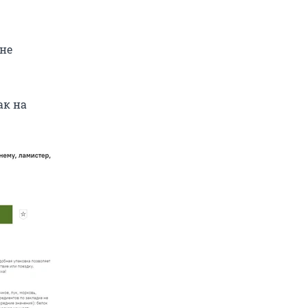
 не
ак на