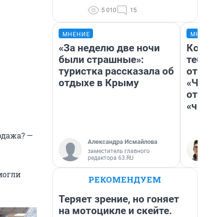
5 010
15
МНЕНИЕ
МНЕНИ
«За неделю две ночи
Колоб
были страшные»:
тебя 
туристка рассказала об
отлож
отдыхе в Крыму
«Чело
отзыв
«чело
одажа? —
Александра Исмайлова
заместитель главного
редактора 63.RU
могли
РЕКОМЕНДУЕМ
Теряет зрение, но гоняет
на мотоцикле и скейте.