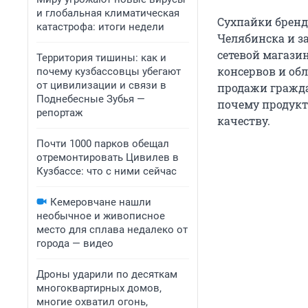
и глобальная климатическая
Сухпайки бренд
катастрофа: итоги недели
Челябинска и з
сетевой магази
Территория тишины: как и
консервов и об
почему кузбассовцы убегают
от цивилизации и связи в
продажи гражда
Поднебесные Зубья —
почему продукт
репортаж
качеству.
Почти 1000 парков обещал
отремонтировать Цивилев в
Кузбассе: что с ними сейчас
Кемеровчане нашли
необычное и живописное
место для сплава недалеко от
города — видео
Дроны ударили по десяткам
многоквартирных домов,
многие охватил огонь,