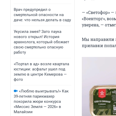
Врач предупредил о
— «Светофор» — 
смертельной опасности на
«Военторг», воз
даче: что нельзя делать в саду
уверена, — отме
Укусила змея? Зато паука
нового открыл! История
Мы направили з
арахнолога, который обожает
прилавки попал
свою смертельно опасную
работу
«Портал в ад» возле квартала
юстиции: асфальт ушел под
землю в центре Кемерова —
фото
«Люблю выигрывать!» Как
39-летняя парикмахер
покорила жюри конкурса
«Миссис Земля — 2026» в
Малайзии