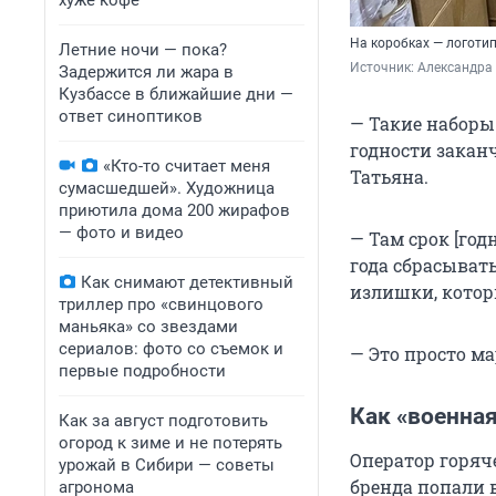
хуже кофе
На коробках — логоти
Летние ночи — пока?
Источник: 
Александра 
Задержится ли жара в
Кузбассе в ближайшие дни —
ответ синоптиков
— Такие наборы 
годности закан
«Кто-то считает меня
Татьяна.
сумасшедшей». Художница
приютила дома 200 жирафов
— фото и видео
— Там срок [год
года сбрасывать
Как снимают детективный
излишки, котор
триллер про «свинцового
маньяка» со звездами
сериалов: фото со съемок и
— Это просто ма
первые подробности
Как «военная
Как за август подготовить
огород к зиме и не потерять
Оператор горяч
урожай в Сибири — советы
бренда попали в
агронома