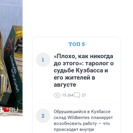
ТОП 5
«Плохо, как никогда
1
до этого»: таролог о
судьбе Кузбасса и
его жителей в
августе
15 264
27
Обрушившийся в Кузбассе
2
склад Wildberries планирует
возобновить работу — что
происходит внутри