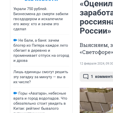
«Оценили
Украли 750 рублей.
заработа
Бизнесмена до смерти забили
гвоздодером и искалечили
россиян
его жену: кто и зачем это
России»
сделал
Не Бали, а баня: зачем
Выясняем, з
блогер из Питера каждое лето
сбегает в деревню и
«Светофоре
променивает отпуск на огород
и дрова
12 февраля 2024, 09:3
Лишь единицы смогут решить
1
коммент
эту загадку за минуту — вы в
их числе?
Горы «Аватара», небесные
врата и город водопадов. Что
обязательно стоит увидеть в
Китае: рейтинг бывалого