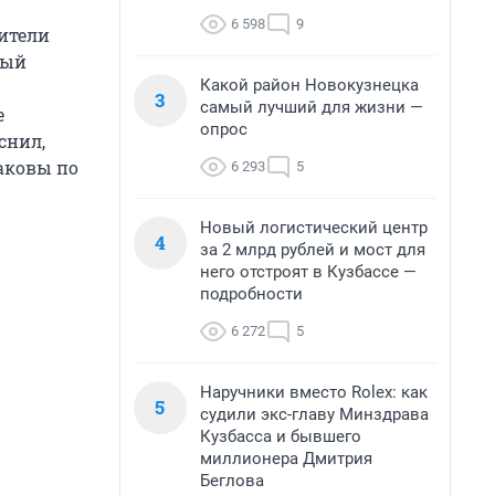
6 598
9
ители
ный
Какой район Новокузнецка
3
самый лучший для жизни —
е
опрос
снил,
аковы по
6 293
5
Новый логистический центр
4
за 2 млрд рублей и мост для
него отстроят в Кузбассе —
подробности
6 272
5
Наручники вместо Rolex: как
5
судили экс-главу Минздрава
Кузбасса и бывшего
миллионера Дмитрия
Беглова