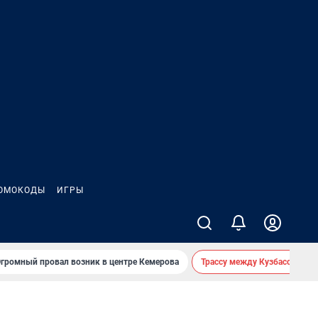
ОМОКОДЫ
ИГРЫ
громный провал возник в центре Кемерова
Трассу между Кузбассом и 