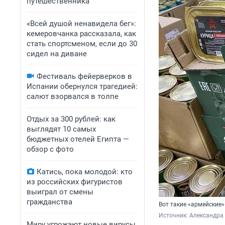
путешественника
«Всей душой ненавидела бег»:
кемеровчанка рассказала, как
стать спортсменом, если до 30
сидел на диване
Фестиваль фейерверков в
Испании обернулся трагедией:
салют взорвался в толпе
Отдых за 300 рублей: как
выглядят 10 самых
бюджетных отелей Египта —
обзор с фото
Катись, пока молодой: кто
из российских фигуристов
выиграл от смены
гражданства
Вот такие «армейские»
Источник: 
Александра 
Миру угрожают новые вирусы