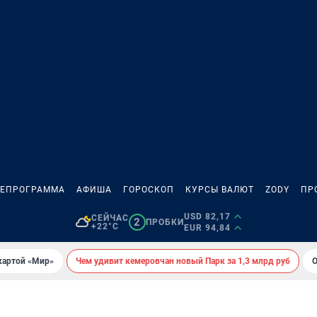
ЛЕПРОГРАММА
АФИША
ГОРОСКОП
КУРСЫ ВАЛЮТ
ZODY
ПР
USD 82,17
СЕЙЧАС
2
ПРОБКИ
+22°C
EUR 94,84
картой «Мир»
Чем удивит кемеровчан новый Парк за 1,3 млрд руб
О