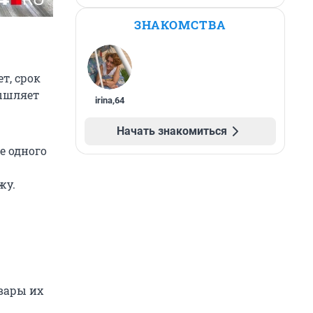
ЗНАКОМСТВА
т, срок
мышляет
irina
,
64
Начать знакомиться
е одного
жу.
вары их