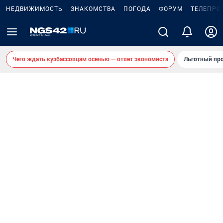
НЕДВИЖИМОСТЬ
ЗНАКОМСТВА
ПОГОДА
ФОРУМ
ТЕЛЕПРО
Чего ждать кузбассовцам осенью — ответ экономиста
Льготный про