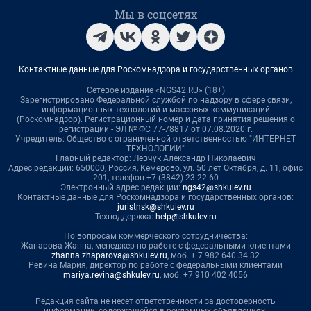
Мы в соцсетях
Контактные данные для Роскомнадзора и государственных органов
Сетевое издание «NGS42.RU» (18+)
Зарегистрировано Федеральной службой по надзору в сфере связи,
информационных технологий и массовых коммуникаций
(Роскомнадзор). Регистрационный номер и дата принятия решения о
регистрации - ЭЛ № ФС 77-78817 от 07.08.2020 г.
Учредитель: Общество с ограниченной ответственностью "ИНТЕРНЕТ
ТЕХНОЛОГИИ"
Главный редактор: Левчук Александр Николаевич
Адрес редакции: 650000, Россия, Кемерово, ул. 50 лет Октября, д. 11, офис
201, телефон +7 (3842) 23-22-60
Электронный адрес редакции:
ngs42@shkulev.ru
Контактные данные для Роскомнадзора и государственных органов:
juristnsk@shkulev.ru
Техподдержка:
help@shkulev.ru
По вопросам коммерческого сотрудничества:
Жапарова Жанна, менеджер по работе с федеральными клиентами
zhanna.zhaparova@shkulev.ru
, моб. + 7 982 640 34 32
Ревина Мария, директор по работе с федеральными клиентами
mariya.revina@shkulev.ru
, моб. +7 910 402 4056
Редакция сайта не несет ответственности за достоверность