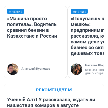
МНЕНИЕ
МНЕНИЕ
«Машина просто
«Покупаешь ко
полетела». Водитель
мешке»:
сравнил бензин в
предпринимат
Казахстане и России
рассказала, как
самом деле ус
бизнес со скл
дешевых това
Наталья Шорох
Анатолий Кузнецов
Открыла кофейн
деньги соцразв
РЕКОМЕНДУЕМ
Ученый АлтГУ рассказала, ждать ли
нашествия комаров в августе