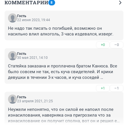
КОММЕНТАРИИ
8
Гость
22 июня 2023, 19:44
Не надо так писать о погибшей, возможно он 
насильно влил алкоголь, 3 часа издевался, изверг.
+0
–0
Гость
30 мая 2021, 14:10
Статейка заказана и проплачена братом Канюса. Все 
было совсем не так, есть куча свидетелей. И крики 
девушки в течении 3-х часов, и куча соседей 
звонивших в ментовку, и сам Канюс брату сказал, что 
+1
–1
Веру убивать будет, поэтому братец и приехал. Короче, 
пытаются отмазать убийцу. А Тумандеева судья 
Гость
уличил во лжи. Кстати изнасилование судмедексперт 
23 апреля 2021, 21:25
отметил.
Неужели непонятно, что он силой ее напоил после 
изнасилования, наверняка она пригрозила что за 
изнасилование он получит сполна, вот он и решил ее 
убить. А так как садист, то и убивал долго и 