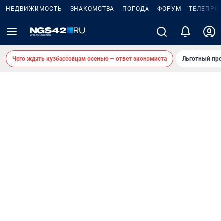
НЕДВИЖИМОСТЬ
ЗНАКОМСТВА
ПОГОДА
ФОРУМ
ТЕЛЕПРО
Чего ждать кузбассовцам осенью — ответ экономиста
Льготный про