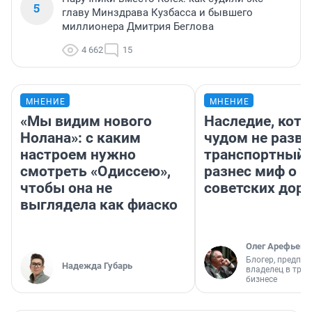
5
главу Минздрава Кузбасса и бывшего
миллионера Дмитрия Беглова
4 662
15
МНЕНИЕ
МНЕНИЕ
«Мы видим нового
Наследие, кото
Нолана»: с каким
чудом не разва
настроем нужно
транспортный 
смотреть «Одиссею»,
разнес миф о 
чтобы она не
советских доро
выглядела как фиаско
Олег Арефьев
Блогер, предпри
Надежда Губарь
владелец в тра
бизнесе