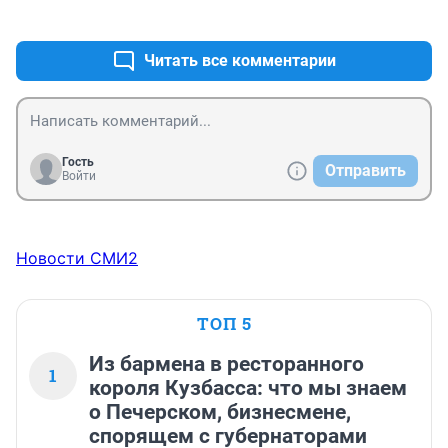
+1
–0
мучительно, двумя ножами бил тварь! гори он в аду.
Читать все комментарии
Гость
Отправить
Войти
Новости СМИ2
ТОП 5
Из бармена в ресторанного
1
короля Кузбасса: что мы знаем
о Печерском, бизнесмене,
спорящем с губернаторами