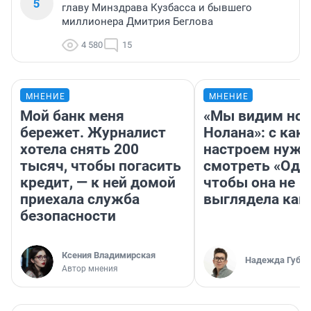
5
главу Минздрава Кузбасса и бывшего
миллионера Дмитрия Беглова
4 580
15
МНЕНИЕ
МНЕНИЕ
Мой банк меня
«Мы видим нов
бережет. Журналист
Нолана»: с как
хотела снять 200
настроем нужн
тысяч, чтобы погасить
смотреть «Оди
кредит, — к ней домой
чтобы она не
приехала служба
выглядела как
безопасности
Ксения Владимирская
Надежда Губар
Автор мнения