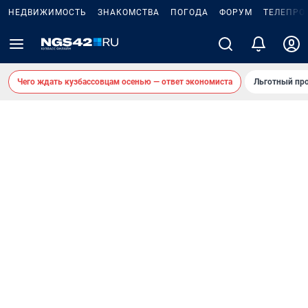
НЕДВИЖИМОСТЬ
ЗНАКОМСТВА
ПОГОДА
ФОРУМ
ТЕЛЕПРО
Чего ждать кузбассовцам осенью — ответ экономиста
Льготный про