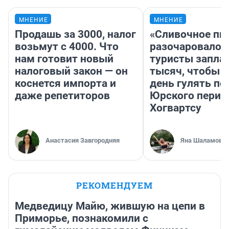
МНЕНИЕ
МНЕНИЕ
Продашь за 3000, налог
«Сливочное пи
возьмут с 4000. Что
разочаровало»
нам готовит новый
туристы запла
налоговый закон — он
тысяч, чтобы 
коснется импорта и
день гулять по
даже репетиторов
Юрского перио
Хогвартсу
Анастасия Завгородняя
Яна Шаламова
РЕКОМЕНДУЕМ
Медведицу Майю, жившую на цепи в
Приморье, познакомили с