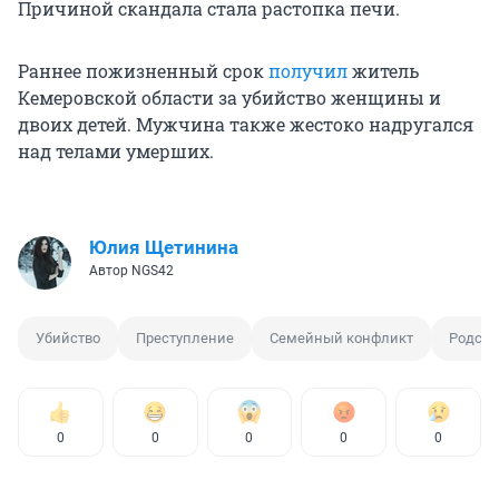
Причиной скандала стала растопка печи.
Раннее пожизненный срок
получил
житель
Кемеровской области за убийство женщины и
двоих детей. Мужчина также жестоко надругался
над телами умерших.
Юлия Щетинина
Автор NGS42
Убийство
Преступление
Семейный конфликт
Родств
0
0
0
0
0