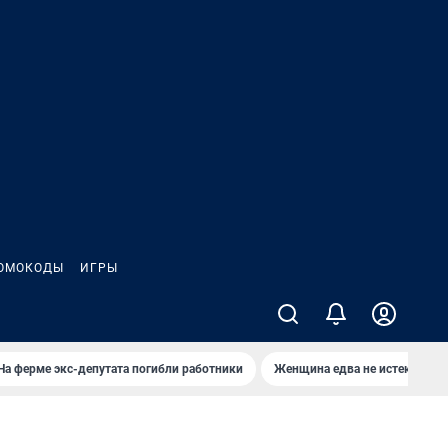
ОМОКОДЫ
ИГРЫ
На ферме экс-депутата погибли работники
Женщина едва не истекла кро