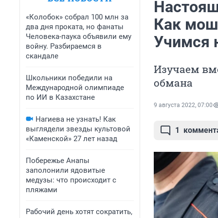
Настоящи
«Колобок» собрал 100 млн за
Как мош
два дня проката, но фанаты
Человека-паука объявили ему
Учимся 
войну. Разбираемся в
скандале
Изучаем вм
Школьники победили на
обмана
Международной олимпиаде
по ИИ в Казахстане
9 августа 2022, 07:00
Нагиева не узнать! Как
выглядели звезды культовой
1
коммент
«Каменской» 27 лет назад
Побережье Анапы
заполонили ядовитые
медузы: что происходит с
пляжами
Рабочий день хотят сократить,