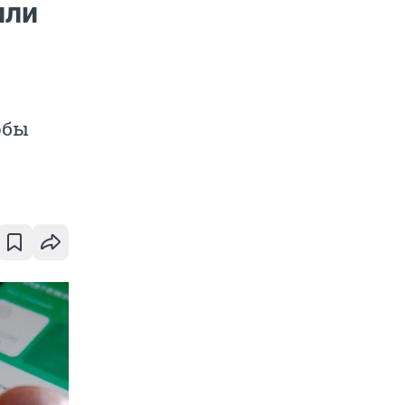
или
обы