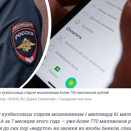
да кузбассовцы отдали мошенникам более 700 миллионов рублей
ов / NGS42.RU, Дарья Селенская / Городские порталы
 кузбассовцы отдали мошенникам 1 миллиард 61 мил
 А за
7
месяц
ев
этого года —
уже более 770 миллионов 
до сих пор «ведутся» на звонки из якобы банков, спе