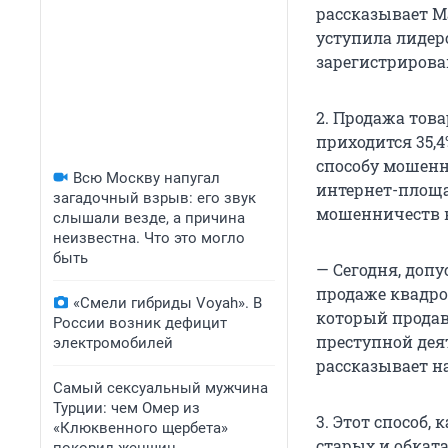
рассказывает Ма
уступила лидерс
зарегистрирова
2. Продажа това
приходится 35,4
способу мошенн
Всю Москву напугал
интернет-площад
загадочный взрыв: его звук
мошенничеств в
слышали везде, а причина
неизвестна. Что это могло
быть
— Сегодня, доп
продаже квадро
«Смели гибриды Voyah». В
который продав
России возник дефицит
преступной деят
электромобилей
рассказывает н
Самый сексуальный мужчина
Турции: чем Омер из
3. Этот способ, 
«Клюквенного щербета»
старых и обката