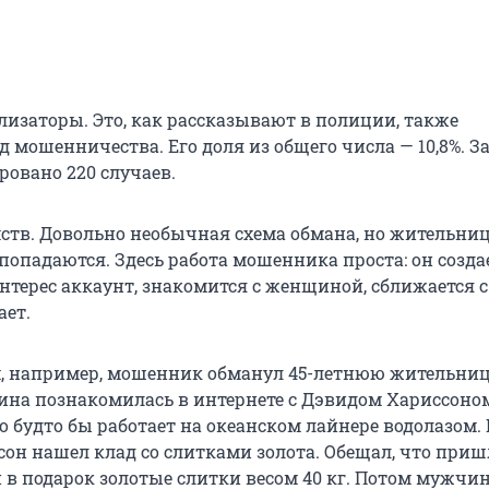
лизаторы. Это, как рассказывают в полиции, также
 мошенничества. Его доля из общего числа — 10,8%. З
ровано 220 случаев.
мств. Довольно необычная схема обмана, но жительни
 попадаются. Здесь работа мошенника проста: он созда
ерес аккаунт, знакомится с женщиной, сближается с
ет.
, например, мошенник обманул 45-летнюю жительни
ина познакомилась в интернете с Дэвидом Хариссоном
то будто бы работает на океанском лайнере водолазом. 
сон нашел клад со слитками золота. Обещал, что приш
 в подарок золотые слитки весом 40 кг. Потом мужчи