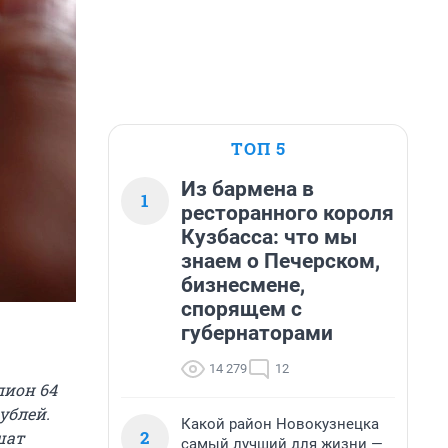
ТОП 5
Из бармена в
1
ресторанного короля
Кузбасса: что мы
знаем о Печерском,
бизнесмене,
спорящем с
губернаторами
14 279
12
лион 64
рублей
.
Какой район Новокузнецка
2
шат
самый лучший для жизни —