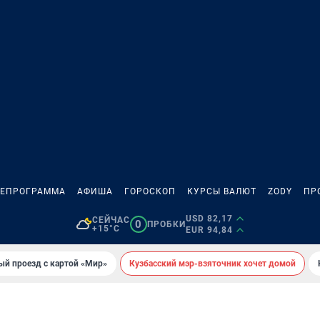
ЛЕПРОГРАММА
АФИША
ГОРОСКОП
КУРСЫ ВАЛЮТ
ZODY
ПР
USD 82,17
СЕЙЧАС
0
ПРОБКИ
+15°C
EUR 94,84
ый проезд с картой «Мир»
Кузбасский мэр-взяточник хочет домой