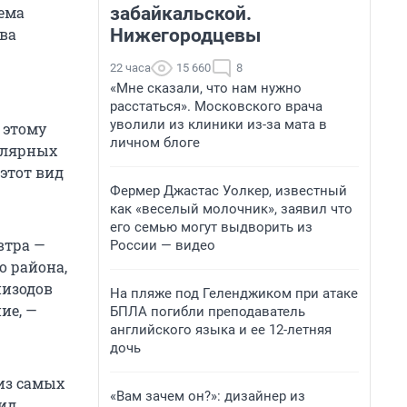
забайкальской.
хема
Нижегородцевы
тва
22 часа
15 660
8
«Мне сказали, что нам нужно
расстаться». Московского врача
уволили из клиники из-за мата в
 этому
личном блоге
улярных
этот вид
Фермер Джастас Уолкер, известный
как «веселый молочник», заявил что
его семью могут выдворить из
втра —
России — видео
о района,
пизодов
На пляже под Геленджиком при атаке
ие, —
БПЛА погибли преподаватель
английского языка и ее 12-летняя
дочь
 из самых
«Вам зачем он?»: дизайнер из
вид