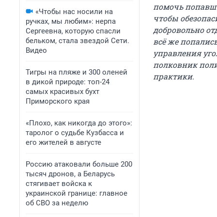
помочь попавши
«Чтобы нас носили на
чтобы обезопаси
ручках, мы любим»: нерпа
добровольно от
Сергеевна, которую спасли
бельком, стала звездой Сети.
всё же попалис
Видео
управления уго
полковник пол
Тигры на пляже и 300 оленей
практики.
в дикой природе: топ-24
самых красивых бухт
Приморского края
«Плохо, как никогда до этого»:
таролог о судьбе Кузбасса и
его жителей в августе
Россию атаковали больше 200
тысяч дронов, а Беларусь
стягивает войска к
украинской границе: главное
об СВО за неделю