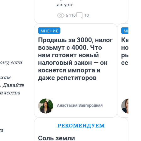
августе
6 110
10
МНЕНИЕ
МНЕНИ
Продашь за 3000, налог
Кварт
возьмут с 4000. Что
но де
нам готовит новый
рынок
налоговый закон — он
сейча
кону, если
коснется импорта и
даже репетиторов
ниям
. Давайте
ичества
Анастасия Завгородняя
РЕКОМЕНДУЕМ
ни
Соль земли