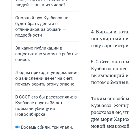
людей — вы в их числе?
Опорный вуз Кузбасса не
будет брать деньги с
отличников за общаги —
4. Биржи и тота
подробности
популярный вид
году зарегистри
За какие публикации в
соцсетях вас уволят с работы:
список
5. Сайты знако
Кузбасса на нее
Людям приходят уведомления
вызывающий инт
о зачислении денег на счет:
потом обманыва
почему верить этому опасно
В СССР его бы расстреляли: в
Таким способом
Кузбассе спустя 35 лет
Кузбасса. Женщ
поймали убийцу из
рассказал ей, ч
Новосибирска
дне моря Харис
новой знакомой
Восемь сбили, три упали.