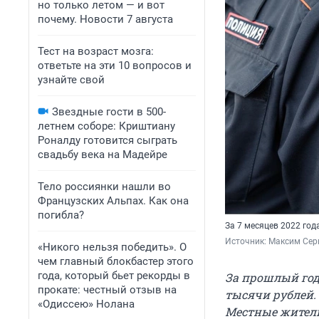
но только летом — и вот
почему. Новости 7 августа
Тест на возраст мозга:
ответьте на эти 10 вопросов и
узнайте свой
Звездные гости в 500-
летнем соборе: Криштиану
Роналду готовится сыграть
свадьбу века на Мадейре
Тело россиянки нашли во
Французских Альпах. Как она
погибла?
За 7 месяцев 2022 го
Источник: 
Максим Серк
«Никого нельзя победить». О
чем главный блокбастер этого
года, который бьет рекорды в
За прошлый год
прокате: честный отзыв на
тысячи рублей.
«Одиссею» Нолана
Местные жители 