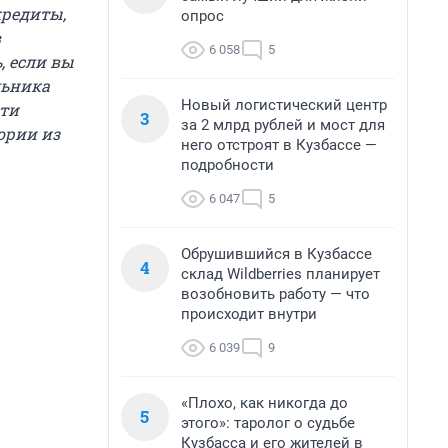
кредиты,
опрос
в
6 058
5
, если вы
льника
Новый логистический центр
сти
3
за 2 млрд рублей и мост для
ории из
него отстроят в Кузбассе —
подробности
6 047
5
Обрушившийся в Кузбассе
4
склад Wildberries планирует
возобновить работу — что
происходит внутри
6 039
9
«Плохо, как никогда до
5
этого»: таролог о судьбе
Кузбасса и его жителей в