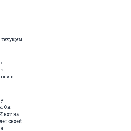
а текущем
цы
ет
 ней и
цу
. Он
И вот на
лет своей
на