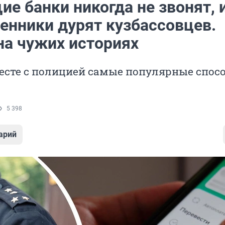
е банки никогда не звонят, 
енники дурят кузбассовцев.
на чужих историях
есте с полицией самые популярные спос
5 398
арий