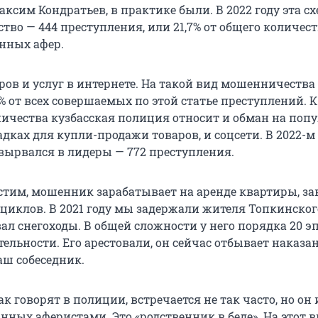
ксим Кондратьев, в практике были. В 2022 году эта с
тво — 444 преступления, или 21,7% от общего количес
нных афер.
ров и услуг в интернете. На такой вид мошенничества
% от всех совершаемых по этой статье преступлений. К
ичества кузбасская полиция относит и обман на поп
ках для купли-продажи товаров, и соцсети. В 2022-м 
ырвался в лидеры — 772 преступления.
устим, мошенник зарабатывает на аренде квартиры, за
циклов. В 2021 году мы задержали жителя Топкинског
ал снегоходы. В общей сложности у него порядка 20 э
ельности. Его арестовали, он сейчас отбывает наказан
аш собеседник.
как говорят в полиции, встречается не так часто, но он
нных аферистами. Это «родственник в беде». На этот 