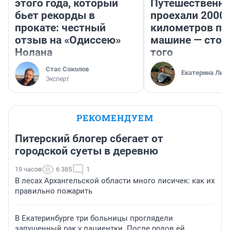
этого года, который
Путешественн
бьет рекорды в
проехали 2000
прокате: честный
километров по 
отзыв на «Одиссею»
машине — стои
Нолана
того
Стас Соколов
Екатерина Лит
Эксперт
РЕКОМЕНДУЕМ
Питерский блогер сбегает от
городской суеты в деревню
19 часов
6 385
1
В лесах Архангельской области много лисичек: как их
правильно пожарить
В Екатеринбурге три больницы проглядели
запущенный рак у пациентки. После родов ей