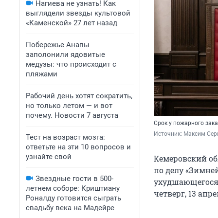
Нагиева не узнать! Как
выглядели звезды культовой
«Каменской» 27 лет назад
Побережье Анапы
заполонили ядовитые
медузы: что происходит с
пляжами
Рабочий день хотят сократить,
но только летом — и вот
почему. Новости 7 августа
Срок у пожарного зака
Источник: 
Максим Сер
Тест на возраст мозга:
ответьте на эти 10 вопросов и
узнайте свой
Кемеровский об
по делу «Зимне
Звездные гости в 500-
ухудшающегося 
летнем соборе: Криштиану
четверг, 13 апр
Роналду готовится сыграть
свадьбу века на Мадейре