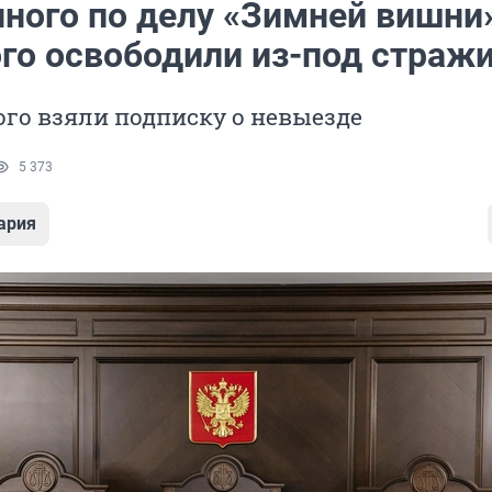
ного по делу «Зимней вишни
го освободили из-под страж
го взяли подписку о невыезде
5 373
ария