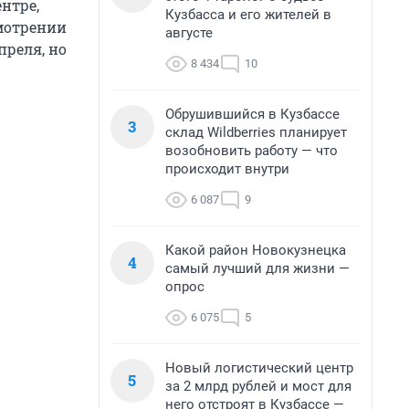
нтре,
Кузбасса и его жителей в
смотрении
августе
преля, но
8 434
10
Обрушившийся в Кузбассе
3
склад Wildberries планирует
возобновить работу — что
происходит внутри
6 087
9
Какой район Новокузнецка
4
самый лучший для жизни —
опрос
6 075
5
Новый логистический центр
5
за 2 млрд рублей и мост для
него отстроят в Кузбассе —