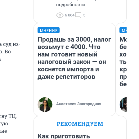
подробности
6 064
5
МНЕНИЕ
МНЕНИ
Продашь за 3000, налог
Мой б
 суд из-
возьмут с 4000. Что
береж
. Во
нам готовит новый
хотел
а
налоговый закон — он
тысяч
коснется импорта и
креди
даже репетиторов
приех
безоп
Анастасия Завгородняя
ву ТЦ,
РЕКОМЕНДУЕМ
ную
мые
Как приготовить