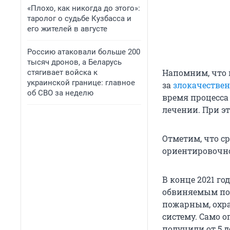
«Плохо, как никогда до этого»:
таролог о судьбе Кузбасса и
его жителей в августе
Россию атаковали больше 200
тысяч дронов, а Беларусь
Напомним, что 
стягивает войска к
украинской границе: главное
за
злокачестве
об СВО за неделю
время процесса
лечении. При эт
Отметим, что с
ориентировочно
В конце 2021 го
обвиняемым по 
пожарным, охр
систему. Само 
получили от 5 д