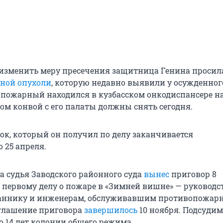
изменить меру пресечения защитница Генина просила
нной опухоли
, которую недавно выявили у осужденного
 пожарный находился в кузбасском онкодиспансере н
ом конвой с его палаты должны снять сегодня.
рок, который он получил по делу заканчивается
 25 апреля.
да судья Заводского районного суда
вынес
приговор 8
первому делу о пожаре в «Зимней вишне» — руководст
аннику и инженерам, обслуживавшим противопожар
оглашение приговора
завершилось
10 ноября. Подсуди
о 14 лет колонии общего режима.