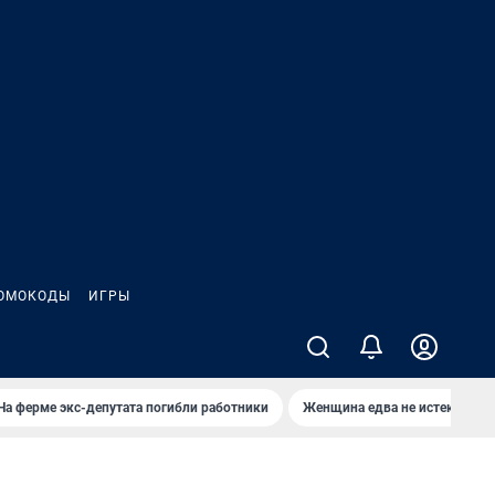
ОМОКОДЫ
ИГРЫ
На ферме экс-депутата погибли работники
Женщина едва не истекла кро