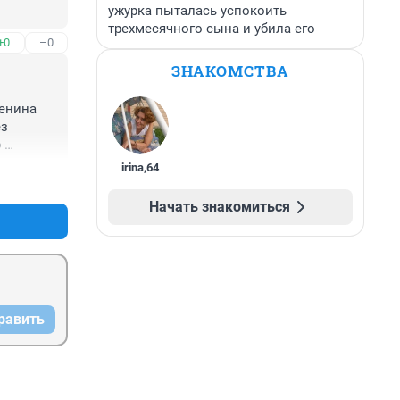
ужурка пыталась успокоить
трехмесячного сына и убила его
+0
–0
ЗНАКОМСТВА
енина 
з 
 
самое и 
irina
,
64
+1
–0
 открыть 
 
Начать знакомиться
М и 
лассах 
ъект и 
о ( 
 у 
ое дело 
равить
ича 
- 
этому 
е права 