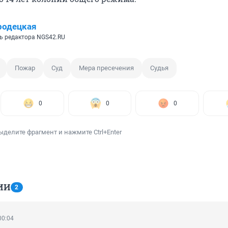
родецкая
ь редактора NGS42.RU
Пожар
Суд
Мера пресечения
Судья
0
0
0
ыделите фрагмент и нажмите Ctrl+Enter
ИИ
2
00:04