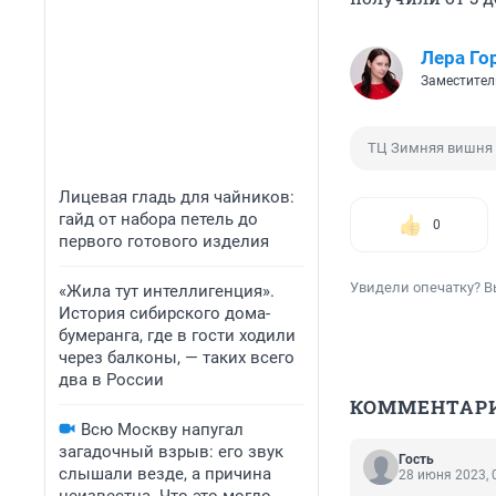
Лера Го
Заместител
ТЦ Зимняя вишня
Лицевая гладь для чайников:
гайд от набора петель до
0
первого готового изделия
Увидели опечатку? В
«Жила тут интеллигенция».
История сибирского дома-
бумеранга, где в гости ходили
через балконы, — таких всего
два в России
КОММЕНТАР
Всю Москву напугал
загадочный взрыв: его звук
Гость
слышали везде, а причина
28 июня 2023, 