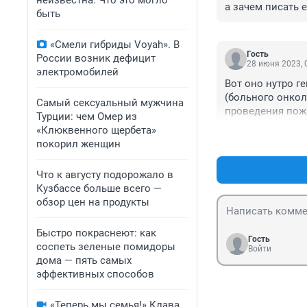
неизвестна. Что это могло
а зачем писать 
быть
«Смели гибриды Voyah». В
Гость
России возник дефицит
28 июня 2023, 
электромобилей
Вот оно нутро г
(больного онкол
Самый сексуальный мужчина
проведения пожа
Турции: чем Омер из
Габдуллин халат
«Клюквенного щербета»
судья не вернул
покорил женщин
дело ну а у мам
которым он сокр
Что к августу подорожало в
дежурные карау
Кузбассе больше всего —
вместо того что
обзор цен на продукты
вносили коррект
когда пожарные р
Быстро покраснеют: как
бывшего минист
Гость
соспеть зеленые помидоры
был один Чуприя
Войти
дома — пять самых
спровадили на п
эффективных способов
МИКЕЕВА ( его к
ордена несли ку
организатору по
«Теперь мы семья!» Клава