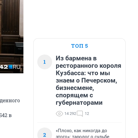
ТОП 5
Из бармена в
1
ресторанного короля
Кузбасса: что мы
знаем о Печерском,
бизнесмене,
спорящем с
жденного
губернаторами
14 292
12
S42 в
«Плохо, как никогда до
2
этого»: таролог о судьбе