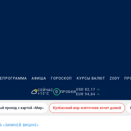
ЛЕПРОГРАММА
АФИША
ГОРОСКОП
КУРСЫ ВАЛЮТ
ZODY
ПР
USD 82,17
СЕЙЧАС
0
ПРОБКИ
+13°C
EUR 94,84
ый проезд с картой «Мир»
Кузбасский мэр-взяточник хочет домой
В «ЗИМНЕЙ ВИШНЕ»