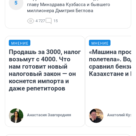
5
главу Минздрава Кузбасса и бывшего
миллионера Дмитрия Беглова
4 727
15
МНЕНИЕ
МНЕНИЕ
Продашь за 3000, налог
«Машина прост
возьмут с 4000. Что
полетела». Вод
нам готовит новый
сравнил бензин
налоговый закон — он
Казахстане и Р
коснется импорта и
даже репетиторов
Анастасия Завгородняя
Анатолий Кузн