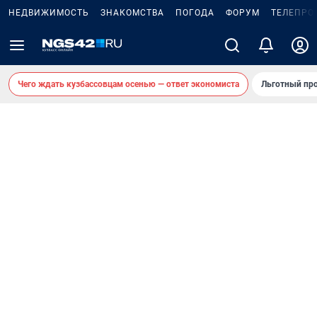
НЕДВИЖИМОСТЬ
ЗНАКОМСТВА
ПОГОДА
ФОРУМ
ТЕЛЕПРО
Чего ждать кузбассовцам осенью — ответ экономиста
Льготный про