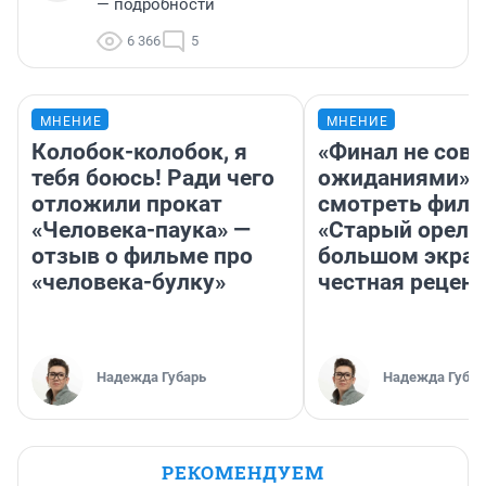
— подробности
6 366
5
МНЕНИЕ
МНЕНИЕ
Колобок-колобок, я
«Финал не совп
тебя боюсь! Ради чего
ожиданиями»: 
отложили прокат
смотреть фил
«Человека-паука» —
«Старый орел» 
отзыв о фильме про
большом экран
«человека-булку»
честная рецен
Надежда Губарь
Надежда Губар
РЕКОМЕНДУЕМ