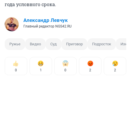
года условного срока.
Александр Левчук
Главный редактор NGS42.RU
Ружье
Видео
Суд
Приговор
Подросток
Изна
0
1
0
2
2