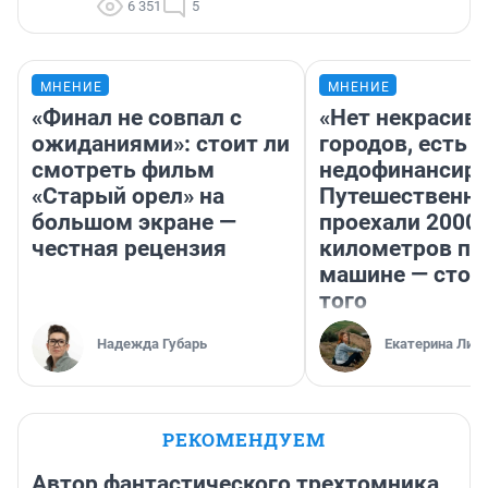
6 351
5
МНЕНИЕ
МНЕНИЕ
«Финал не совпал с
«Нет некрасив
ожиданиями»: стоит ли
городов, есть
смотреть фильм
недофинансиро
«Старый орел» на
Путешественн
большом экране —
проехали 2000
честная рецензия
километров по 
машине — стои
того
Надежда Губарь
Екатерина Лит
РЕКОМЕНДУЕМ
Автор фантастического трехтомника