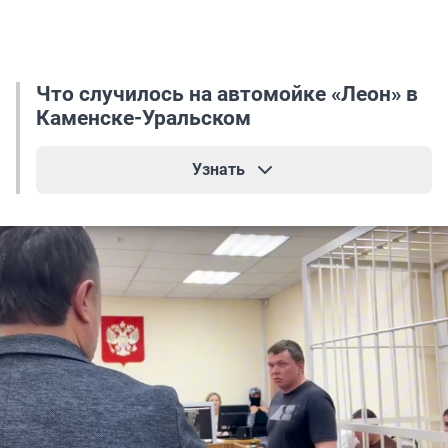
Что случилось на автомойке «Леон» в
Каменске-Уральском
Узнать
Эта история стала известна всей стране 21
февраля после публикации на портале E1.RU, но
случилась она еще в начале января. Вскоре
после Нового года пятеро парней
вывезли
четырех девушек на автомойку
.
Этому предшествовал конфликт: 21-летний
Давид Анашкин навязчиво названивал одной
из девчонок. За нее заступилась подруга,
попросила его больше не звонить. В результате