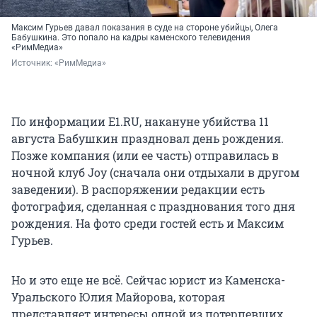
молодые люди наговорили друг другу
грубостей.
Максим Гурьев давал показания в суде на стороне убийцы, Олега
Бабушкина. Это попало на кадры каменского телевидения
«РимМедиа»
За это девушек похитили и привезли на мойку,
Источник: 
«РимМедиа»
двух из них заставили раздеться, обливали
ледяной водой, били, унижали, таскали за
волосы. Издевательство снимали на видео — это
По информации E1.RU, накануне убийства 11
сейчас главное доказательство в уголовном
августа Бабушкин праздновал день рождения.
деле. Если бы не огласка в СМИ, всё спустили бы
Позже компания (или ее часть) отправилась в
на тормозах.
ночной клуб Joy (сначала они отдыхали в другом
заведении). В распоряжении редакции есть
Изначально уголовное дело возбудили лишь по
фотография, сделанная с празднования того дня
статье «Хулиганство», из-за чего мучители,
рождения. На фото среди гостей есть и Максим
скорее всего, отделались бы принудительными
Гурьев.
работами или условным наказанием. После
того как вся страна узнала, что натворили
Но и это еще не всё. Сейчас юрист из Каменска-
парни, было возбуждено еще два уголовных
Уральского Юлия Майорова, которая
дела по статьям «Похищение» и «Принуждение
представляет интересы одной из потерпевших
к действиям сексуального характера».