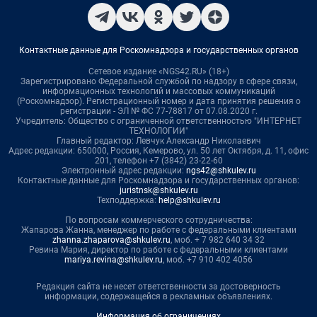
Контактные данные для Роскомнадзора и государственных органов
Сетевое издание «NGS42.RU» (18+)
Зарегистрировано Федеральной службой по надзору в сфере связи,
информационных технологий и массовых коммуникаций
(Роскомнадзор). Регистрационный номер и дата принятия решения о
регистрации - ЭЛ № ФС 77-78817 от 07.08.2020 г.
Учредитель: Общество с ограниченной ответственностью "ИНТЕРНЕТ
ТЕХНОЛОГИИ"
Главный редактор: Левчук Александр Николаевич
Адрес редакции: 650000, Россия, Кемерово, ул. 50 лет Октября, д. 11, офис
201, телефон +7 (3842) 23-22-60
Электронный адрес редакции:
ngs42@shkulev.ru
Контактные данные для Роскомнадзора и государственных органов:
juristnsk@shkulev.ru
Техподдержка:
help@shkulev.ru
По вопросам коммерческого сотрудничества:
Жапарова Жанна, менеджер по работе с федеральными клиентами
zhanna.zhaparova@shkulev.ru
, моб. + 7 982 640 34 32
Ревина Мария, директор по работе с федеральными клиентами
mariya.revina@shkulev.ru
, моб. +7 910 402 4056
Редакция сайта не несет ответственности за достоверность
информации, содержащейся в рекламных объявлениях.
Информация об ограничениях