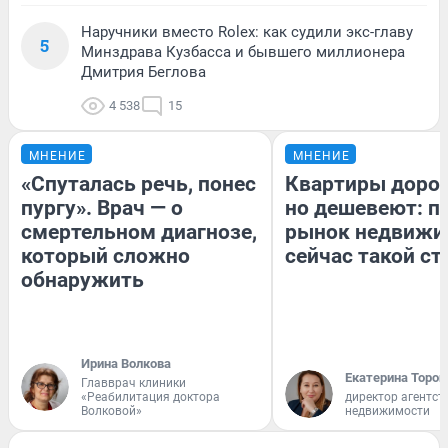
Наручники вместо Rolex: как судили экс-главу
5
Минздрава Кузбасса и бывшего миллионера
Дмитрия Беглова
4 538
15
МНЕНИЕ
МНЕНИЕ
«Спуталась речь, понес
Квартиры доро
пургу». Врач — о
но дешевеют: п
смертельном диагнозе,
рынок недвижи
который сложно
сейчас такой с
обнаружить
Ирина Волкова
Екатерина Тороп
Главврач клиники
«Реабилитация доктора
директор агентст
Волковой»
недвижимости