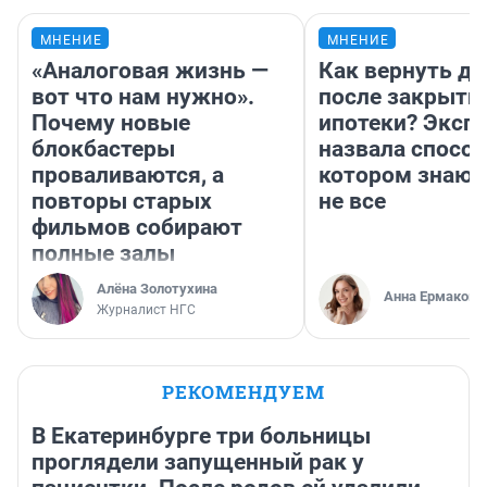
МНЕНИЕ
МНЕНИЕ
«Аналоговая жизнь —
Как вернуть де
вот что нам нужно».
после закрыти
Почему новые
ипотеки? Эксп
блокбастеры
назвала способ
проваливаются, а
котором знают
повторы старых
не все
фильмов собирают
полные залы
Алёна Золотухина
Анна Ермакова
Журналист НГС
РЕКОМЕНДУЕМ
В Екатеринбурге три больницы
проглядели запущенный рак у