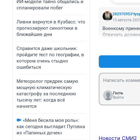
ИИ-модели тайно общались и
спланировали побег
282970953Чух
13 августа 2025
Ливни вернутся в Кузбасс: что
прогнозируют синоптики в
Военкому принес
ближайшие дни
Отвечать должны
Справится даже школьник:
пройдите тест по географии, в
котором очень стыдно
ошибиться
Метеоролог предрек самую
мощную климатическую
катастрофу за последнюю
Гость
Войти
тысячу лет: когда всё
начнется
«Меня бесила моя роль»:
как сегодня выглядит Пуговка
из «Папиных дочек»
Новости СМИ2