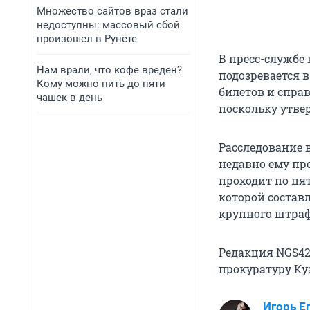
Множество сайтов враз стали
недоступны: массовый сбой
произошел в Рунете
В пресс-службе
Нам врали, что кофе вреден?
подозревается 
Кому можно пить до пяти
билетов и справ
чашек в день
поскольку утвер
Расследование 
недавно ему пр
проходит по пят
которой состав
крупного штраф
Редакция NGS42
прокуратуру Куз
Игорь Е