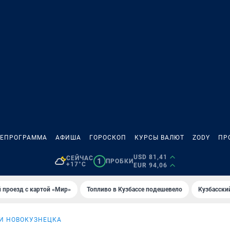
ЛЕПРОГРАММА
АФИША
ГОРОСКОП
КУРСЫ ВАЛЮТ
ZODY
ПР
USD 81,41
СЕЙЧАС
1
ПРОБКИ
+17°C
EUR 94,06
 проезд с картой «Мир»
Топливо в Кузбассе подешевело
Кузбасски
И НОВОКУЗНЕЦКА