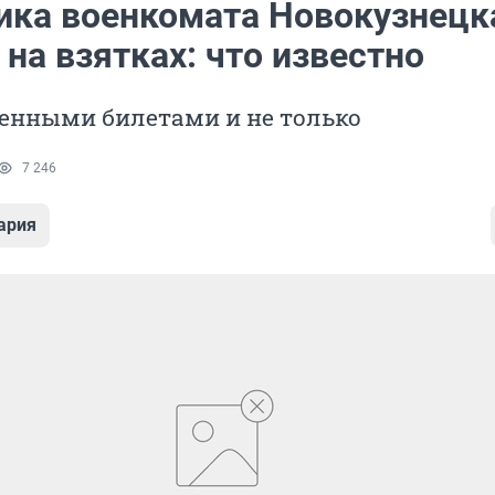
ика военкомата Новокузнецк
на взятках: что известно
оенными билетами и не только
7 246
ария