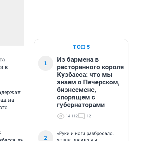
ТОП 5
Из бармена в
та
1
ресторанного короля
и в
Кузбасса: что мы
знаем о Печерском,
бизнесмене,
задержан
спорящем с
ан на
губернаторами
ого
14 112
12
В
«Руки и ноги разбросало,
2
басса, за
ужас»: водителя и