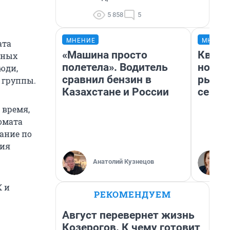
5 858
5
МНЕНИЕ
МНЕНИ
ата
«Машина просто
Кварт
нных
полетела». Водитель
но де
юди,
сравнил бензин в
рынок
 группы.
Казахстане и России
сейча
 время,
омата
зание по
ния
Анатолий Кузнецов
К и
РЕКОМЕНДУЕМ
Август перевернет жизнь
Козерогов. К чему готовит