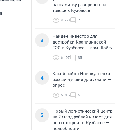
пассажирку разорвало на
трассе в Кузбассе
а.
8 560
7
Найден инвестор для
3
достройки Крапивинской
ГЭС в Кузбассе — зам Шойгу
6 497
35
Какой район Новокузнецка
4
самый лучший для жизни —
опрос
5 915
5
Новый логистический центр
5
за 2 млрд рублей и мост для
него отстроят в Кузбассе —
подробности