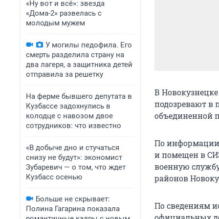
«Ну вот и всё»: звезда
«Дома-2» развелась с
молодым мужем
У могилы педофила. Его
смерть разделила страну на
два лагеря, а защитника детей
отправила за решетку
В Новокузнецке
На ферме бывшего депутата в
подозревают в п
Кузбассе задохнулись в
объединенной п
колодце с навозом двое
сотрудников: что известно
По информации 
«В добыче дно и стучаться
и помещен в СИ
снизу не будут»: экономист
военную службу
Зубаревич — о том, что ждет
Кузбасс осенью
районов Новоку
Больше не скрывает:
По сведениям и
Полина Гагарина показала
официальных до
романтичные кадры с новым