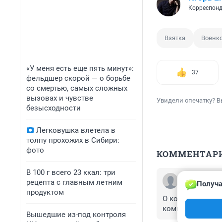
Корреспонд
Взятка
Военк
«У меня есть еще пять минут»:
37
фельдшер скорой — о борьбе
со смертью, самых сложных
вызовах и чувстве
Увидели опечатку? В
безысходности
Легковушка влетела в
толпу прохожих в Сибири:
фото
КОММЕНТАР
В 100 г всего 23 ккал: три
Гость
рецепта с главным летним
Получа
31 января, 14:
продуктом
О коррупции в в
комиссариат» на
Вышедшие из-под контроля