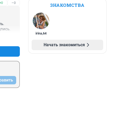
+0
–0
ЗНАКОМСТВА
ь. 
дпись.
irina
,
64
+1
–0
Начать знакомиться
равить