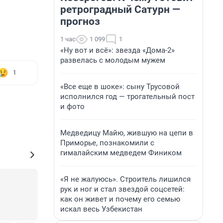
ретроградный Сатурн —
прогноз
1 час
1 099
1
«Ну вот и всё»: звезда «Дома-2»
развелась с молодым мужем
1
«Все еще в шоке»: сыну Трусовой
исполнился год — трогательный пост
и фото
Медведицу Майю, жившую на цепи в
Приморье, познакомили с
гималайским медведем Фиником
«Я не жалуюсь». Строитель лишился
рук и ног и стал звездой соцсетей:
как он живет и почему его семью
искал весь Узбекистан