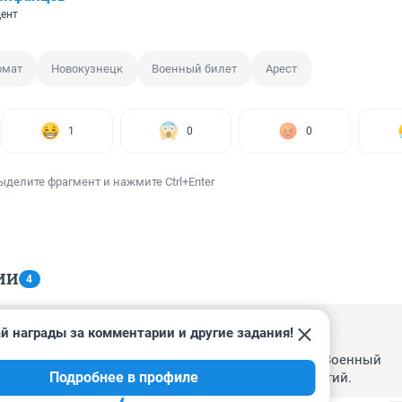
ент
омат
Новокузнецк
Военный билет
Арест
1
0
0
ыделите фрагмент и нажмите Ctrl+Enter
ИИ
4
й награды за комментарии и другие задания!
44
оенкоматах читайте повесть Владимира Битумия «Военный 
Подробнее в профиле
 ЛитРес. От бывшего сотрудника и очевидца событий.