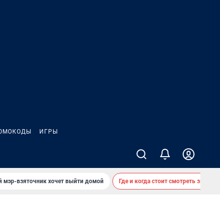
ОМОКОДЫ
ИГРЫ
й мэр-взяточник хочет выйти домой
Где и когда стоит смотреть звездоп