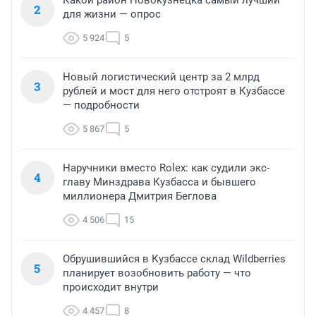
Какой район Новокузнецка самый лучший
2
для жизни — опрос
5 924
5
Новый логистический центр за 2 млрд
3
рублей и мост для него отстроят в Кузбассе
— подробности
5 867
5
Наручники вместо Rolex: как судили экс-
4
главу Минздрава Кузбасса и бывшего
миллионера Дмитрия Беглова
4 506
15
Обрушившийся в Кузбассе склад Wildberries
5
планирует возобновить работу — что
происходит внутри
4 457
8