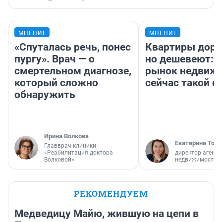
МНЕНИЕ
МНЕНИЕ
«Спуталась речь, понес
Квартиры дор
пургу». Врач — о
но дешевеют: 
смертельном диагнозе,
рынок недвиж
который сложно
сейчас такой 
обнаружить
Ирина Волкова
Екатерина Торо
Главврач клиники
«Реабилитация доктора
директор агентс
Волковой»
недвижимости
РЕКОМЕНДУЕМ
Медведицу Майю, жившую на цепи в