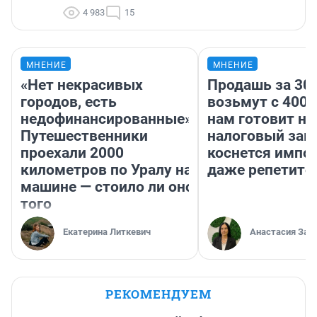
4 983
15
МНЕНИЕ
МНЕНИЕ
«Нет некрасивых
Продашь за 300
городов, есть
возьмут с 4000
недофинансированные».
нам готовит н
Путешественники
налоговый зако
проехали 2000
коснется импор
километров по Уралу на
даже репетито
машине — стоило ли оно
того
Екатерина Литкевич
Анастасия Зав
РЕКОМЕНДУЕМ