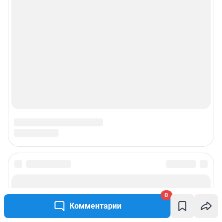
О компании
Наши награды
Наши вакансии
Техподдержка
Предвыборная агитация
Все города сети
Мобильное приложение
0
Комментарии
Google Play
App Store