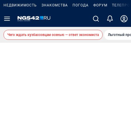
НЕДВИЖИМОСТЬ
ЗНАКОМСТВА
ПОГОДА
ФОРУМ
ТЕЛЕПРО
Чего ждать кузбассовцам осенью — ответ экономиста
Льготный про