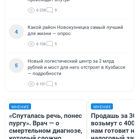
6 258
9
Какой район Новокузнецка самый лучший
4
для жизни — опрос
6 106
5
Новый логистический центр за 2 млрд
5
рублей и мост для него отстроят в Кузбассе
— подробности
6 101
5
МНЕНИЕ
МНЕНИЕ
«Спуталась речь, понес
Продашь за 300
пургу». Врач — о
возьмут с 4000
смертельном диагнозе,
нам готовит н
который сложно
налоговый зако