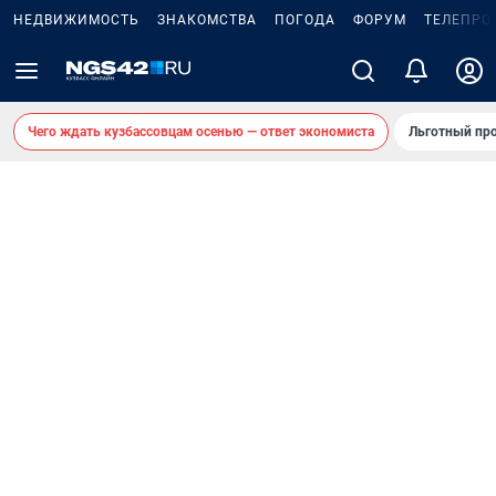
НЕДВИЖИМОСТЬ
ЗНАКОМСТВА
ПОГОДА
ФОРУМ
ТЕЛЕПРО
Чего ждать кузбассовцам осенью — ответ экономиста
Льготный про