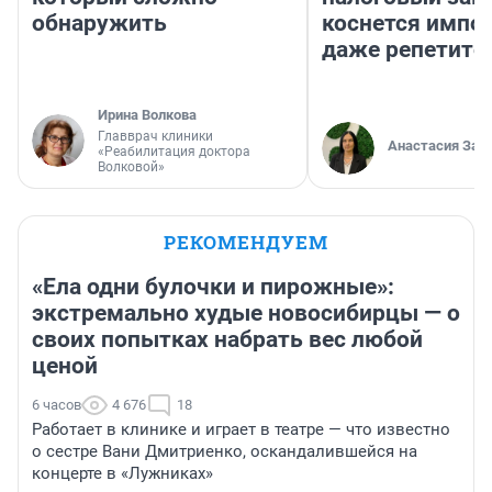
обнаружить
коснется импор
даже репетито
Ирина Волкова
Главврач клиники
Анастасия Зав
«Реабилитация доктора
Волковой»
РЕКОМЕНДУЕМ
«Ела одни булочки и пирожные»:
экстремально худые новосибирцы — о
своих попытках набрать вес любой
ценой
6 часов
4 676
18
Работает в клинике и играет в театре — что известно
о сестре Вани Дмитриенко, оскандалившейся на
концерте в «Лужниках»