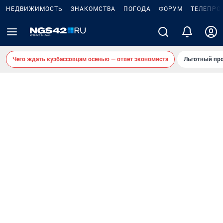
НЕДВИЖИМОСТЬ
ЗНАКОМСТВА
ПОГОДА
ФОРУМ
ТЕЛЕПРО
Чего ждать кузбассовцам осенью — ответ экономиста
Льготный про