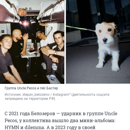
Группа Uncle Pecos и пёс Бастер
Источник: 
stepan_belozerov / Instagram* (деятельность соцсети 
запрещена на территории РФ)
С 2021 года Белозеров — ударник в группе Uncle
Pecos, у коллектива вышло два мини-альбома:
HYMN и dilemma. А в 2023 году в своей