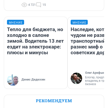
4 721
15
МНЕНИЕ
МНЕНИЕ
Тепло для бюджета, но
Наследие, кото
холодно в салоне
чудом не разва
зимой. Водитель 13 лет
транспортный 
ездит на электрокаре:
разнес миф о 
плюсы и минусы
советских доро
Олег Арефьев
Блогер, предпри
Денис Дедюхин
владелец в тра
бизнесе
РЕКОМЕНДУЕМ