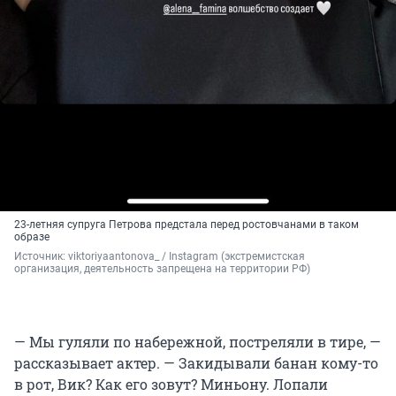
23-летняя супруга Петрова предстала перед ростовчанами в таком
образе
Источник: 
viktoriyaantonova_ / Instagram (экстремистская 
организация, деятельность запрещена на территории РФ)
— Мы гуляли по набережной, постреляли в тире, —
рассказывает актер. — Закидывали банан кому-то
в рот, Вик? Как его зовут? Миньону. Лопали