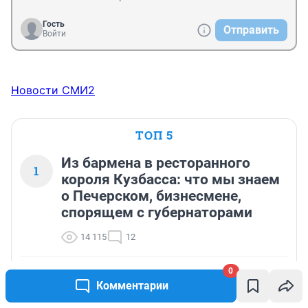
Гость
Отправить
Войти
Новости СМИ2
ТОП 5
Из бармена в ресторанного
1
короля Кузбасса: что мы знаем
о Печерском, бизнесмене,
спорящем с губернаторами
14 115
12
0
«Руки и ноги разбросало, ужас»: водителя и
2
Комментарии
пассажирку разорвало на трассе в Кузбассе