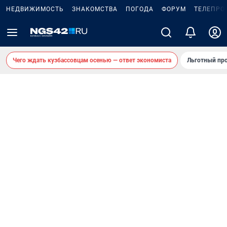
НЕДВИЖИМОСТЬ
ЗНАКОМСТВА
ПОГОДА
ФОРУМ
ТЕЛЕПРО
Чего ждать кузбассовцам осенью — ответ экономиста
Льготный про